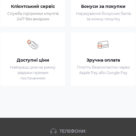
Клієнтський сервіс
Бонуси за покупки
Служба підтримки клієнтів
Нарахування бонусних балів
24/7 без вихідних
за кожну покупку
Доступні ціни
Зручна оплата
Найкращі ціни на ринку
Платіть безконтактно через
завдяки прямим
Apple Pay або Google Pay
постачанням
ТЕЛЕФОНИ: