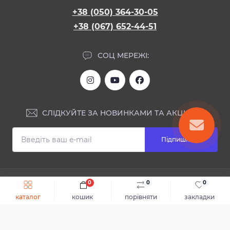
+38 (050) 364-30-05
+38 (067) 652-44-51
СОЦ МЕРЕЖІ:
СЛІДКУЙТЕ ЗА НОВИНКАМИ ТА АКЦІЯМИ:
Підпишіться
ІНФОРМАЦІЯ
0
0
0
Швидке замовлення
До кошика
каталог
кошик
порівняти
закладки
Блог
КОНТАКТИ ТА АДРЕСА
Відгуки
Каталог
Доставка та оплата
м.Дніпро, вул. Святослава Хороброго, 28