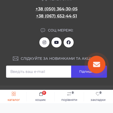
+38 (050) 364-30-05
+38 (067) 652-44-51
СОЦ МЕРЕЖІ:
СЛІДКУЙТЕ ЗА НОВИНКАМИ ТА АКЦІЯМИ:
Підпишіться
ІНФОРМАЦІЯ
0
0
0
Швидке замовлення
До кошика
каталог
кошик
порівняти
закладки
Блог
КОНТАКТИ ТА АДРЕСА
Відгуки
Каталог