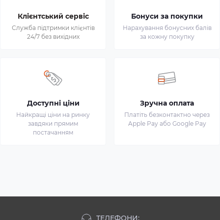
Клієнтський сервіс
Бонуси за покупки
Служба підтримки клієнтів
Нарахування бонусних балів
24/7 без вихідних
за кожну покупку
Доступні ціни
Зручна оплата
Найкращі ціни на ринку
Платіть безконтактно через
завдяки прямим
Apple Pay або Google Pay
постачанням
ТЕЛЕФОНИ: