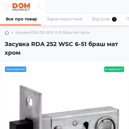
Все про товар
Характеристики
Відгуків
П
0
Засувка RDA 252 WSC 6-51 браш мат хром
Засувка RDA 252 WSC 6-51 браш мат
хром
популярний
в наявності