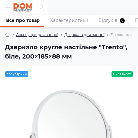
Все про товар
Характеристики
Відгуків
П
0
Аксесуари для ванної
Дзеркала для ванної
Дзеркало круг
Дзеркало кругле настільне "Trento",
біле, 200×185×88 мм
популярний
в наявності