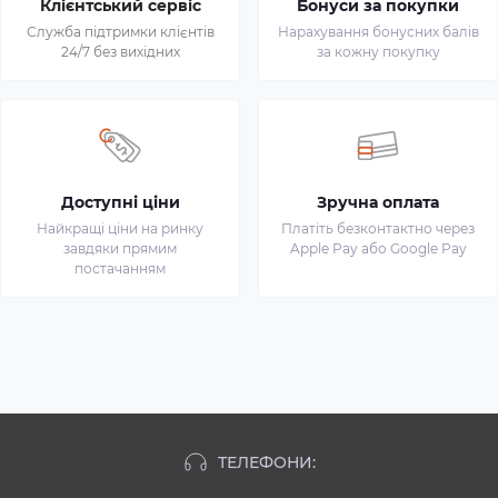
Клієнтський сервіс
Бонуси за покупки
Служба підтримки клієнтів
Нарахування бонусних балів
24/7 без вихідних
за кожну покупку
Доступні ціни
Зручна оплата
Найкращі ціни на ринку
Платіть безконтактно через
завдяки прямим
Apple Pay або Google Pay
постачанням
ТЕЛЕФОНИ: