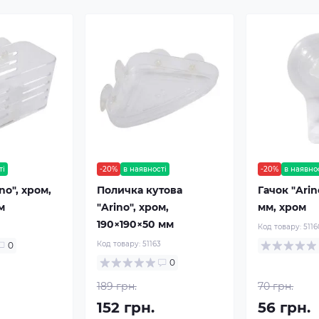
ті
-20%
в наявності
-20%
в наявно
no", хром,
Поличка кутова
Гачок "Arin
м
"Arino", хром,
мм, хром
190×190×50 мм
Код товару:
5116
Код товару:
51163
0
0
189 грн.
70 грн.
152 грн.
56 грн.