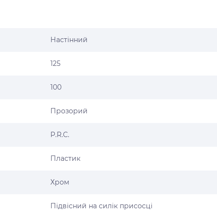
Настінний
125
100
Прозорий
P.R.C.
Пластик
Хром
Підвісний на силік присосці