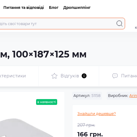
Питання та відповіді
Блог
Дропшиппінг
к
м, 100×187×125 мм
ктеристики
Відгуків
Питан
0
Артикул:
51158
Виробник:
Ari
в наявності
Знайшли дешевше?
207 грн.
166 грн.