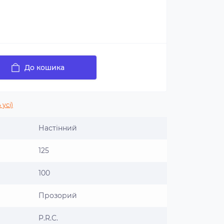
До кошика
 усі)
Настінний
125
100
Прозорий
P.R.C.