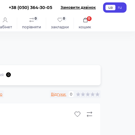
+38 (050) 364-30-05
Замовити дзвінок
ua
ru
0
0
0
абінет
порівняти
закладки
кошик
ня
0
no
Відгуки:
0