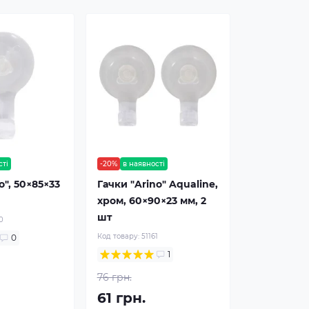
сті
-20%
в наявності
o", 50×85×33
Гачки "Arino" Aqualine,
хром, 60×90×23 мм, 2
шт
0
Код товару:
51161
0
1
76 грн.
61 грн.