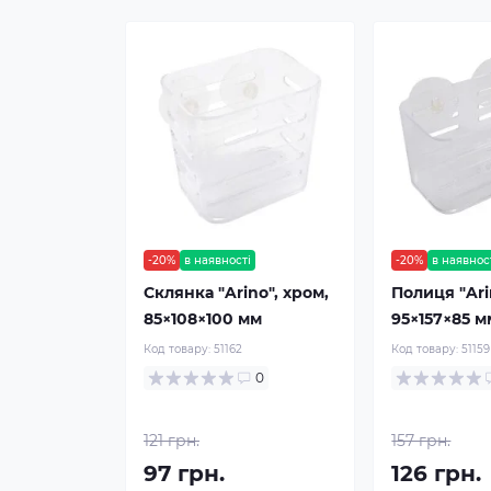
-20%
в наявності
-20%
в наявнос
Склянка "Arino", хром,
Полиця "Ari
85×108×100 мм
95×157×85 м
Код товару:
51162
Код товару:
51159
0
121 грн.
157 грн.
97 грн.
126 грн.