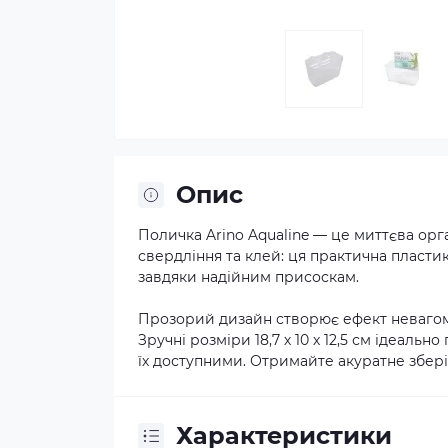
Опис
Поличка Arino Aqualine — це миттєва орг
свердління та клей: ця практична пласти
завдяки надійним присоскам.
Прозорий дизайн створює ефект невагомос
Зручні розміри 18,7 х 10 х 12,5 см ідеаль
їх доступними. Отримайте акуратне зберіг
Характеристики