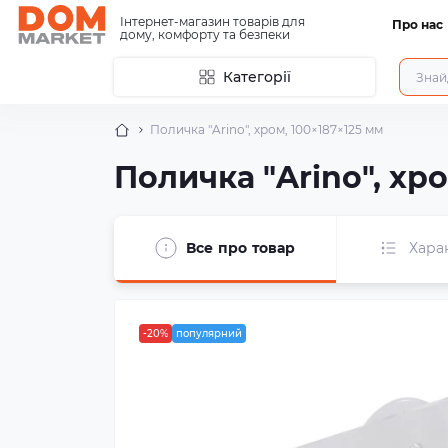
Інтернет-магазин товарів для
Про нас
дому, комфорту та безпеки
Категорії
Поличка "Arino", хром, 100×187×125 мм
Поличка "Arino", хро
Все про товар
Хара
-20%
популярний