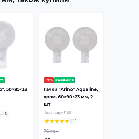
сті
-20%
в наявності
o", 50×85×33
Гачки "Arino" Aqualine,
хром, 60×90×23 мм, 2
шт
0
Код товару:
51161
0
1
76 грн.