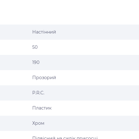
Настінний
50
190
Прозорий
P.R.C.
Пластик
Хром
Підвісний на силік присосці