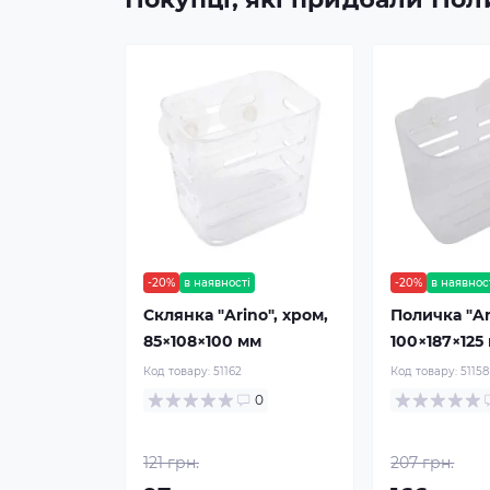
-20%
в наявності
-20%
в наявнос
Склянка "Arino", хром,
Поличка "Ar
85×108×100 мм
100×187×125
Код товару:
51162
Код товару:
51158
0
121 грн.
207 грн.