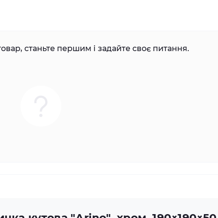
овар, станьте першим і задайте своє питання.
чка кутова "Arino", хром, 190×190×5