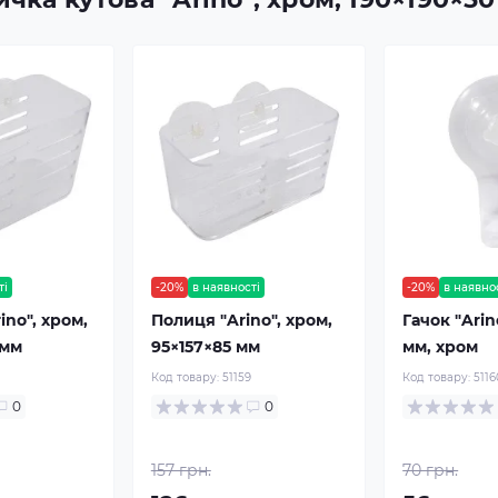
ті
-20%
в наявності
-20%
в наявно
ino", хром,
Полиця "Arino", хром,
Гачок "Arin
 мм
95×157×85 мм
мм, хром
Код товару:
51159
Код товару:
5116
0
0
157 грн.
70 грн.