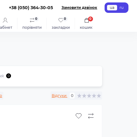
+38 (050) 364-30-05
Замовити дзвінок
ua
ru
0
0
0
абінет
порівняти
закладки
кошик
ня
0
no
Відгуки:
0