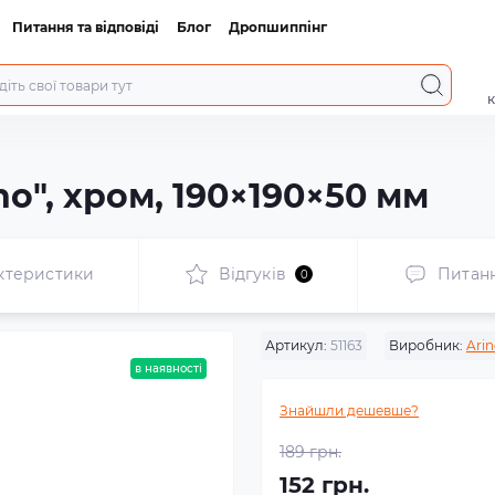
Питання та відповіді
Блог
Дропшиппінг
к
no", хром, 190×190×50 мм
ктеристики
Відгуків
Питан
0
Артикул:
51163
Виробник:
Ari
в наявності
Знайшли дешевше?
189 грн.
152 грн.