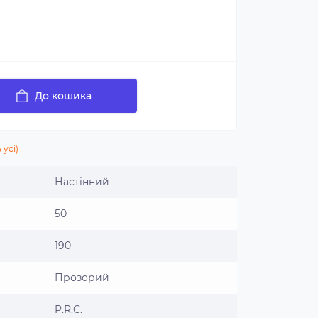
До кошика
 усі)
Настінний
50
190
Прозорий
P.R.C.