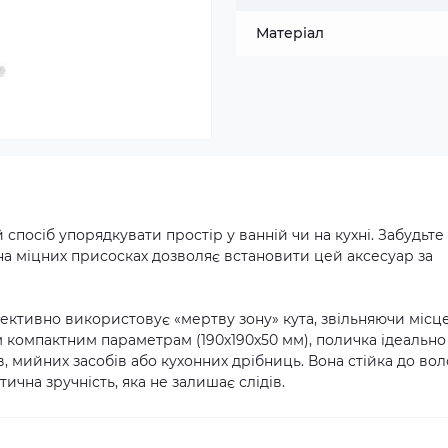
Матеріал
спосіб упорядкувати простір у ванній чи на кухні. Забудьте
на міцних присосках дозволяє встановити цей аксесуар за
ктивно використовує «мертву зону» кута, звільняючи місце
м компактним параметрам (190х190х50 мм), поличка ідеально
, мийних засобів або кухонних дрібниць. Вона стійка до во
ична зручність, яка не залишає слідів.