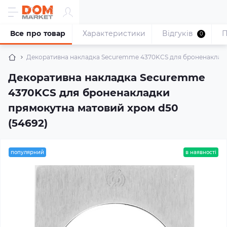
Все про товар
Характеристики
Відгуків
П
0
Декоративна накладка Securemme 4370KCS для броненакладки
Декоративна накладка Securemme
4370KCS для броненакладки
прямокутна матовий хром d50
(54692)
популярний
в наявності