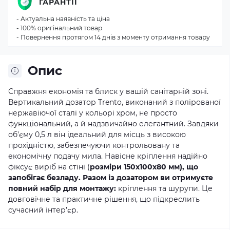
ГАРАНТІЇ
- Актуальна наявність та ціна
- 100% оригінальний товар
- Повернення протягом 14 днів з моменту отримання товару
Опис
Справжня економія та блиск у вашій санітарній зоні.
Вертикальний дозатор Trento, виконаний з полірованої
нержавіючої сталі у кольорі хром, не просто
функціональний, а й надзвичайно елегантний. Завдяки
об’єму 0,5 л він ідеальний для місць з високою
прохідністю, забезпечуючи контрольовану та
економічну подачу мила. Навісне кріплення надійно
фіксує виріб на стіні (
розміри 150х100х80 мм), що
запобігає безладу. Разом із дозатором ви отримуєте
повний набір для монтажу:
кріплення та шурупи. Це
довговічне та практичне рішення, що підкреслить
сучасний інтер’єр.