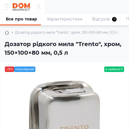
Все про товар
Характеристики
Відгуків
П
0
Дозатор рідкого мила "Trento", хром, 150×100×80 мм, 0,5 л
Дозатор рідкого мила "Trento", хром,
150×100×80 мм, 0,5 л
-25%
популярний
в наявності