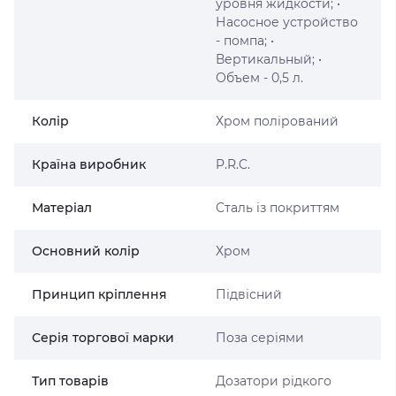
уровня жидкости; •
Насосное устройство
- помпа; •
Вертикальный; •
Объем - 0,5 л.
Колір
Хром полірований
Країна виробник
P.R.C.
Матеріал
Сталь із покриттям
Основний колір
Хром
Принцип кріплення
Підвісний
Серія торгової марки
Поза серіями
Тип товарів
Дозатори рідкого