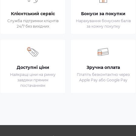
Клієнтський сервіс
Бонуси за покупки
Служба підтримки клієнтів
Нарахування бонусних балів
24/7 без вихідних
за кожну покупку
Доступні ціни
Зручна оплата
Найкращі ціни на ринку
Платіть безконтактно через
завдяки прямим
Apple Pay або Google Pay
постачанням