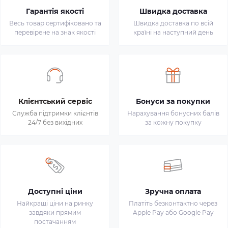
Гарантія якості
Швидка доставка
Весь товар сертифіковано та
Швидка доставка по всій
перевірене на знак якості
країні на наступний день
Клієнтський сервіс
Бонуси за покупки
Служба підтримки клієнтів
Нарахування бонусних балів
24/7 без вихідних
за кожну покупку
Доступні ціни
Зручна оплата
Найкращі ціни на ринку
Платіть безконтактно через
завдяки прямим
Apple Pay або Google Pay
постачанням