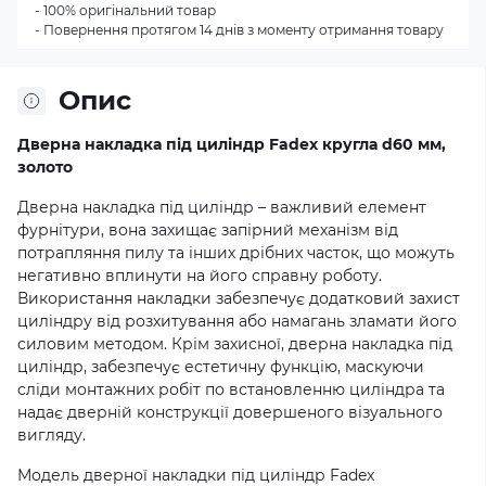
- 100% оригінальний товар
- Повернення протягом 14 днів з моменту отримання товару
Опис
Дверна накладка під циліндр Fadex кругла d60 мм,
золото
Дверна накладка під циліндр – важливий елемент
фурнітури, вона захищає запірний механізм від
потрапляння пилу та інших дрібних часток, що можуть
негативно вплинути на його справну роботу.
Використання накладки забезпечує додатковий захист
циліндру від розхитування або намагань зламати його
силовим методом. Крім захисної, дверна накладка під
циліндр, забезпечує естетичну функцію, маскуючи
сліди монтажних робіт по встановленню циліндра та
надає дверній конструкції довершеного візуального
вигляду.
Модель дверної накладки під циліндр Fadex