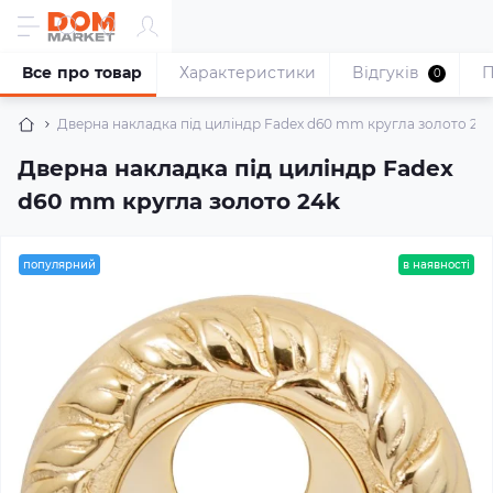
Все про товар
Характеристики
Відгуків
П
0
Дверна накладка під циліндр Fadex d60 mm кругла золото 24
Дверна накладка під циліндр Fadex
d60 mm кругла золото 24k
популярний
в наявності