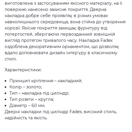
виготовлена з застосуванням якісного матеріалу, на її
поверхню нанесено захисне покриття. Дверна
накладка добре себе проявляє в різних умовах
навколишнього середовища, вона стійка до утворення
корозії. Якісне покриття захищає фурнітуру від
потертостей, зберігаючи первозданний зовнішній
вигляд протягом тривалого часу. Накладка Fadex
оздоблена декоративним орнаментом, що дозволяє
вдало доповнювати дизайн інтер'єру в класичному
стилі.
Характеристики:
Принцип кріплення – накладний;
Колір – золото;
Тип – накладка під циліндр;
Тип розети – кругла;
Діаметр – 60 мм.
Дверні накладки під циліндр Fadex, високий стиль,
надійність та якість.