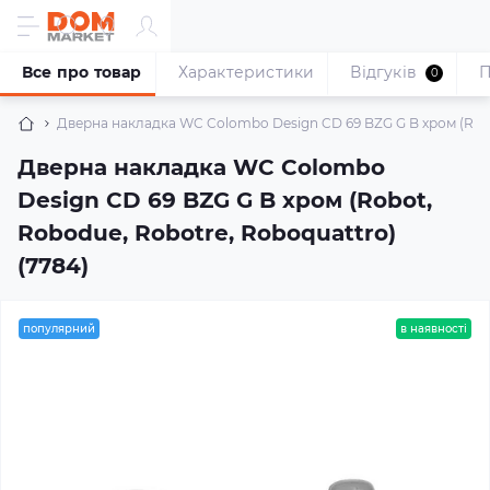
Все про товар
Характеристики
Відгуків
П
0
Дверна накладка WC Colombo Design CD 69 BZG G B хром (Robo
Дверна накладка WC Colombo
Design CD 69 BZG G B хром (Robot,
Robodue, Robotre, Roboquattro)
(7784)
популярний
в наявності