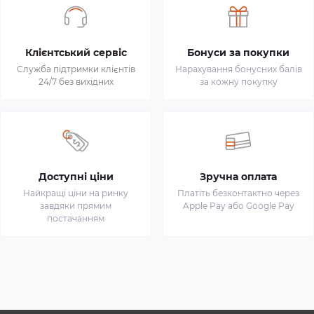
Клієнтський сервіс
Бонуси за покупки
Служба підтримки клієнтів
Нарахування бонусних балів
24/7 без вихідних
за кожну покупку
Доступні ціни
Зручна оплата
Найкращі ціни на ринку
Платіть безконтактно через
завдяки прямим
Apple Pay або Google Pay
постачанням