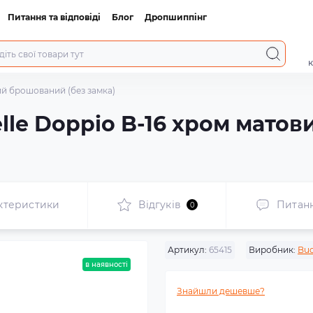
Питання та відповіді
Блог
Дропшиппінг
к
ий брошований (без замка)
lle Doppio B-16 хром мато
ктеристики
Відгуків
Питан
0
Артикул:
65415
Виробник:
Buo
в наявності
Знайшли дешевше?