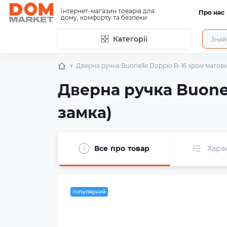
Інтернет-магазин товарів для
Про нас
дому, комфорту та безпеки
Категорії
Дверна ручка Buonelle Doppio B-16 хром матов
Дверна ручка Buone
замка)
Все про товар
Хара
популярний