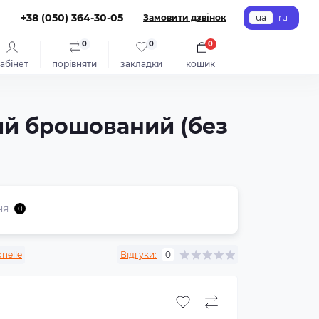
+38 (050) 364-30-05
Замовити дзвінок
ua
ru
0
0
0
абінет
порівняти
закладки
кошик
вий брошований (без
ня
0
nelle
Відгуки:
0