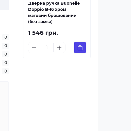
Дверна ручка Buonelle
Doppio B-16 хром
матовий брошований
(без замка)
1 546 грн.
0
0
0
0
0