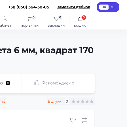
+38 (050) 364-30-05
Замовити дзвінок
ua
ru
0
0
0
абінет
порівняти
закладки
кошик
та 6 мм, квадрат 170
ня
Рекомендуємо
0
mit
Відгуки:
0