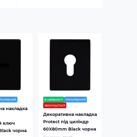
опулярний
в наявності
популярний
закінчується
на накладка
Декоративна накладка
Protect під циліндр
й ключ
60X80mm Black чорна
lack чорна