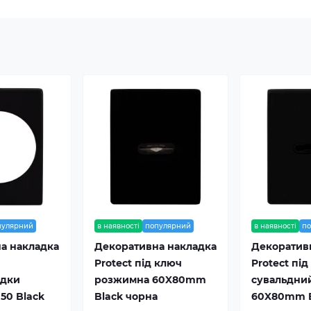
пулярний
в наявності
популярний
в наявності
п
а накладка
Декоративна накладка
Декоратив
Protect під ключ
Protect під
адки
розжимна 60X80mm
сувальдни
50 Black
Black чорна
60X80mm B