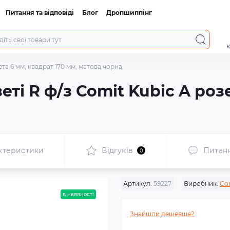
Питання та відповіді
Блог
Дропшиппінг
к
ета 6 мм, квадрат 170 мм, матова чорна
ті R ф/з Comit Kubic A розе
ктеристики
Відгуків
Питан
0
Артикул:
59227
Виробник:
Co
в наявності
Знайшли дешевше?