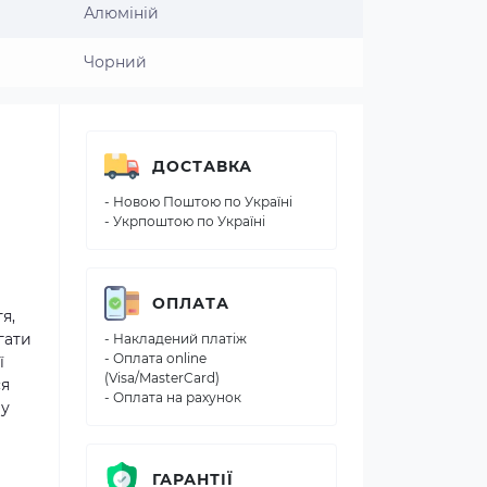
Алюміній
Чорний
ДОСТАВКА
- Новою Поштою по Україні
- Укрпоштою по Україні
ОПЛАТА
я,
гати
- Накладений платіж
- Оплата online
ї
(Visa/MasterCard)
ся
- Оплата на рахунок
 у
ГАРАНТІЇ