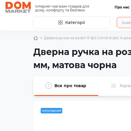
Інтернет-магазин товарів для
Про нас
дому, комфорту та безпеки
Категорії
Дверна ручка на розеті R ф/з Comit Kubic A роз
Дверна ручка на розе
мм, матова чорна
Все про товар
Хара
популярний