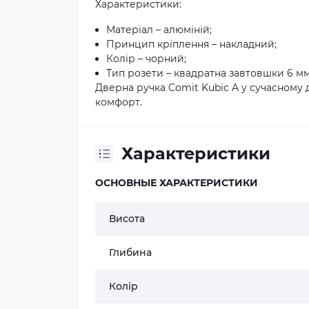
Характеристики:
Матеріал – алюміній;
Принцип кріплення – накладний;
Колір – чорний;
Тип розети – квадратна завтовшки 6 мм
Дверна ручка Comit Kubic A у сучасному д
комфорт.
Характеристики
ОСНОВНЫЕ ХАРАКТЕРИСТИКИ
Висота
Глибина
Колір