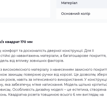
Матеріал
Основний колір
ф/з квадрат 170 мм
комфорт та досконалість дверної конструкції. Для її
стійкі до навантажень матеріали, а багатошарове покриття,
ель від впливу зовнішніх факторів.
з високоякісного матеріалу з нанесенням захисного покритт
також захищає поверхню ручки від корозії. Це дозволяє збері
х років, навіть за інтенсивного використання. У конструкці
у, яка забезпечує м'яке натискання. Модель щільно кріпить
исає. Особливість дизайну моделі – це естетика, створена
хонь. Квадратна розета товщиною всього 6 мм виглядає на