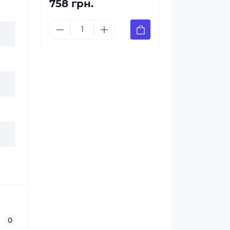
758 грн.
0