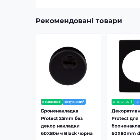
Рекомендовані товари
в наявності
популярний
в наявності
по
Броненакладка
Декоративн
Protect 25mm без
Protect для
декор накладки
броненакл
60X80мм Black чорна
60X80mm d