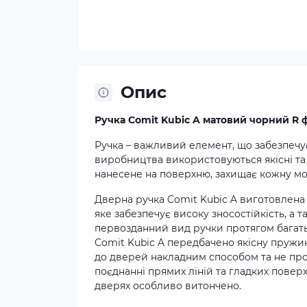
Опис
Ручка Comit Kubic A матовий чорний R 
Ручка – важливий елемент, що забезпечує 
виробництва використовуються якісні та 
нанесене на поверхню, захищає кожну мод
Дверна ручка Comit Kubic A виготовлена 
яке забезпечує високу зносостійкість, а 
первозданний вид ручки протягом багатьо
Comit Kubic A передбачено якісну пружин
до дверей накладним способом та не пров
поєднанні прямих ліній та гладких повер
дверях особливо витончено.