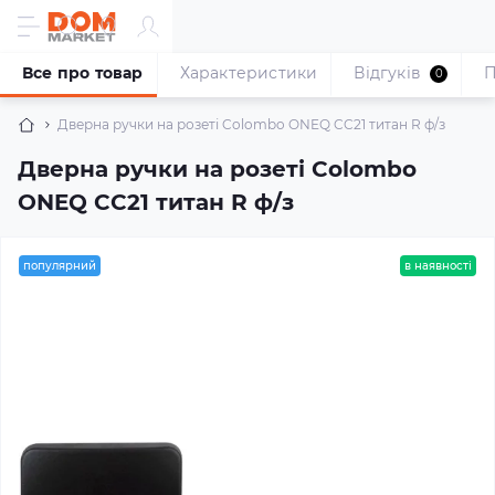
Все про товар
Характеристики
Відгуків
П
0
Дверна ручки на розеті Colombo ONEQ CC21 титан R ф/з
Дверна ручки на розеті Colombo
ONEQ CC21 титан R ф/з
популярний
в наявності