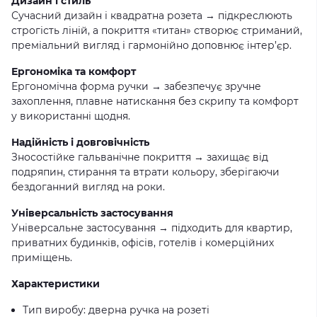
Дизайн і стиль
Сучасний дизайн і квадратна розета → підкреслюють
строгість ліній, а покриття «титан» створює стриманий,
преміальний вигляд і гармонійно доповнює інтер’єр.
Ергономіка та комфорт
Ергономічна форма ручки → забезпечує зручне
захоплення, плавне натискання без скрипу та комфорт
у використанні щодня.
Надійність і довговічність
Зносостійке гальванічне покриття → захищає від
подряпин, стирання та втрати кольору, зберігаючи
бездоганний вигляд на роки.
Універсальність застосування
Універсальне застосування → підходить для квартир,
приватних будинків, офісів, готелів і комерційних
приміщень.
Характеристики
Тип виробу: дверна ручка на розеті