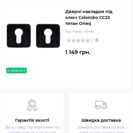
Дверні накладки під
ключ Colombo CC23
титан Oneq
Код товару:
60484
0
1 149 грн.
в наявності
Гарантія якості
Швидка доставка
Весь товар сертифіковано та
Швидка доставка по всій
перевірене на знак якості
країні на наступний день