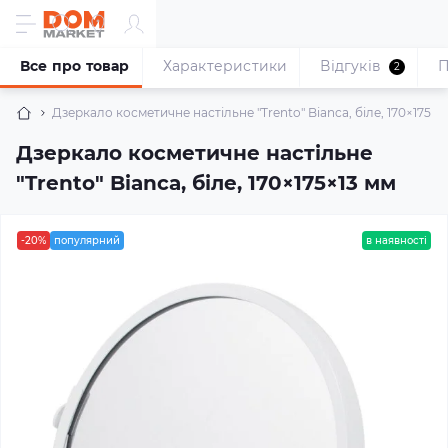
Все про товар
Характеристики
Відгуків
П
2
Дзеркало косметичне настільне "Trento" Bianca, біле, 170×175×1
Дзеркало косметичне настільне
"Trento" Bianca, біле, 170×175×13 мм
-20%
популярний
в наявності