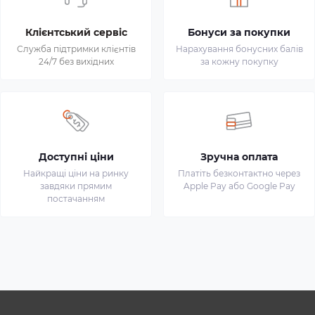
Клієнтський сервіс
Бонуси за покупки
Служба підтримки клієнтів
Нарахування бонусних балів
24/7 без вихідних
за кожну покупку
Доступні ціни
Зручна оплата
Найкращі ціни на ринку
Платіть безконтактно через
завдяки прямим
Apple Pay або Google Pay
постачанням