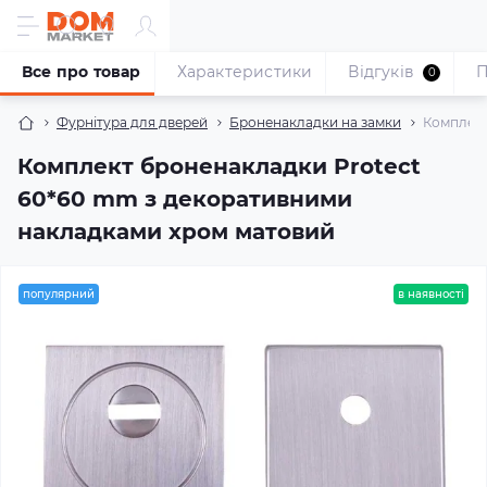
Все про товар
Характеристики
Відгуків
П
0
Фурнітура для дверей
Броненакладки на замки
Комплект
Комплект броненакладки Protect
60*60 mm з декоративними
накладками хром матовий
популярний
в наявності