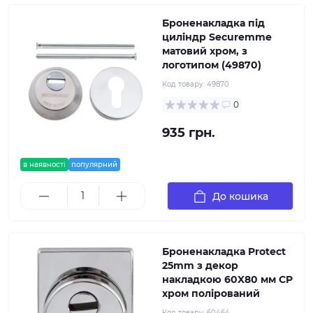
Броненакладка під
циліндр Securemme
матовий хром, з
логотипом (49870)
Код товару:
49870
0
935 грн.
в наявності
популярний
До кошика
Броненакладка Protect
25mm з декор
накладкою 60X80 мм CP
хром полірований
Код товару:
60464