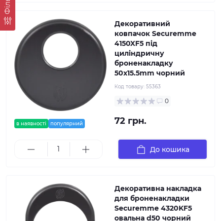
Фільтр
Декоративний
ковпачок Securemme
4150XF5 під
циліндричну
броненакладку
50x15.5mm чорний
Код товару:
55363
0
72 грн.
в наявності
популярний
До кошика
Декоративна накладка
для броненакладки
Securemme 4320KF5
овальна d50 чорний