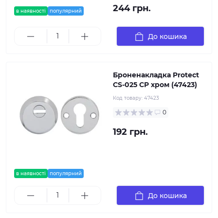
244 грн.
в наявності
популярний
До кошика
Броненакладка Protect
CS-025 CP хром (47423)
Код товару:
47423
0
192 грн.
в наявності
популярний
До кошика