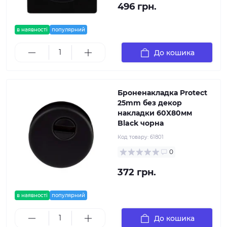
496 грн.
в наявності
популярний
До кошика
Броненакладка Protect
25mm без декор
накладки 60X80мм
Black чорна
Код товару:
61801
0
372 грн.
в наявності
популярний
До кошика