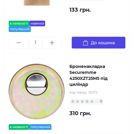
133 грн.
в наявності
новинка
популярний
До кошика
Броненакладка
Securemme
4250XZT25M5 під
циліндр
Код товару:
55373
0
310 грн.
в наявності
популярний