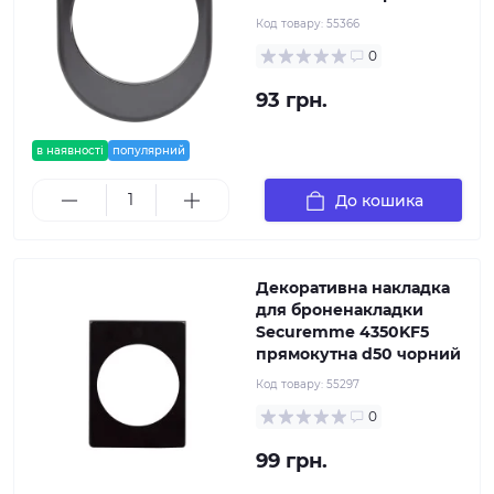
Код товару:
55366
0
93 грн.
в наявності
популярний
До кошика
Декоративна накладка
для броненакладки
Securemme 4350KF5
прямокутна d50 чорний
Код товару:
55297
0
99 грн.