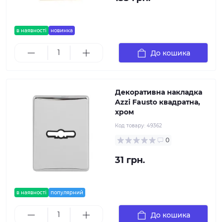
в наявності
новинка
До кошика
Декоративна накладка
Azzi Fausto квадратна,
хром
Код товару:
49362
0
31 грн.
в наявності
популярний
До кошика