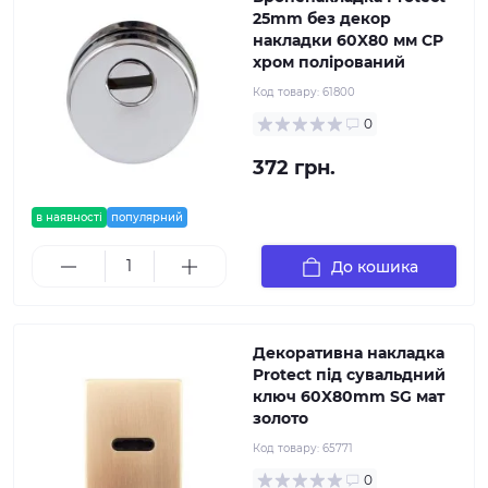
25mm без декор
накладки 60X80 мм CP
хром полірований
Код товару:
61800
0
372 грн.
в наявності
популярний
До кошика
Декоративна накладка
Protect під сувальдний
ключ 60X80mm SG мат
золото
Код товару:
65771
0