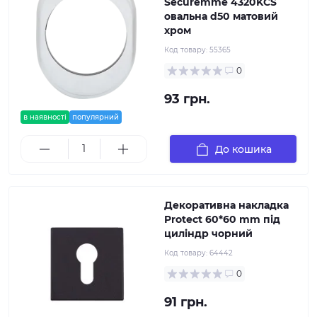
Securemme 4320KСS
овальна d50 матовий
хром
Код товару:
55365
0
93 грн.
в наявності
популярний
До кошика
Декоративна накладка
Protect 60*60 mm під
циліндр чорний
Код товару:
64442
0
91 грн.