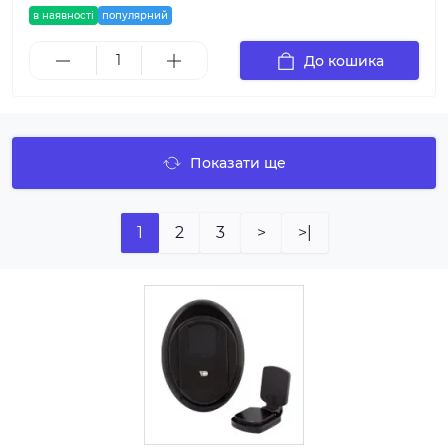
в наявності
популярний
До кошика
Показати ще
1
2
3
>
>|