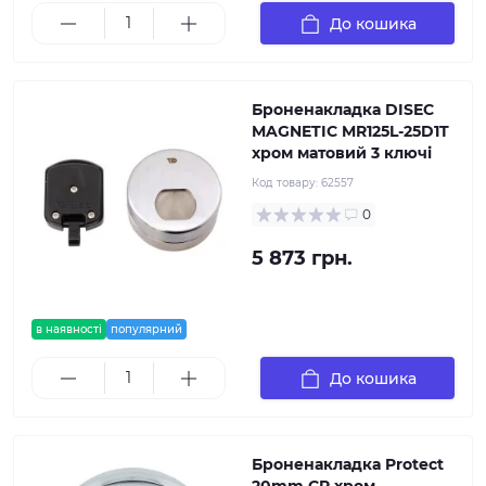
До кошика
Броненакладка DISEC
MAGNETIC MR125L-25D1T
хром матовий 3 ключі
Код товару:
62557
0
5 873 грн.
в наявності
популярний
До кошика
Броненакладка Protect