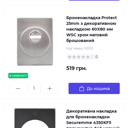
Броненакладка Protect
25mm з декоративною
накладкою 60X80 мм
WSC хром матовий
брошований
Код товару:
63553
0
519 грн.
в наявності
До кошика
Декоративна накладка
для броненакладки
Securemme 4350KF5