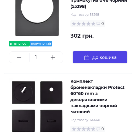
прямокутна d46 чорний
(55298)
Код товару:
55298
0
302 грн.
в наявності
популярний
До кошика
Комплект
броненакладки Protect
60*60 mm з
декоративними
накладками чорний
матовий
Код товару:
64440
0