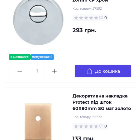
20mm CP хром
Код товару:
57592
0
293 грн.
в наявності
популярний
До кошика
Декоративна накладка
Protect під шток
60X80mm SG мат золото
Код товару:
65772
0
133 грн.