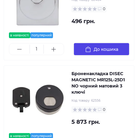
0
496 грн.
в наявності
популярний
До кошика
Броненакладка DISEC
MAGNETIC MR125L-25D1
NO чорний матовий 3
ключі
Код товару:
62556
0
5 873 грн.
в наявності
популярний