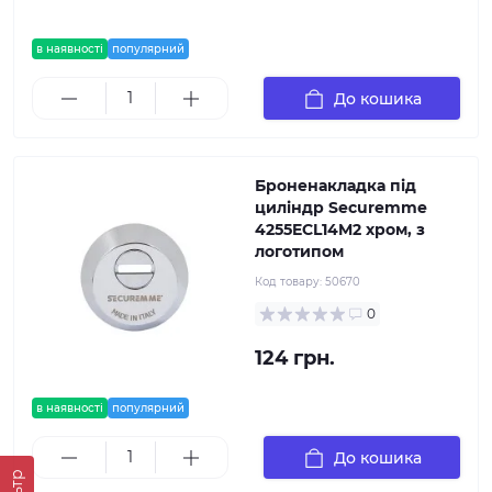
в наявності
популярний
До кошика
Броненакладка під
циліндр Securemme
4255ECL14M2 хром, з
логотипом
Код товару:
50670
0
124 грн.
в наявності
популярний
До кошика