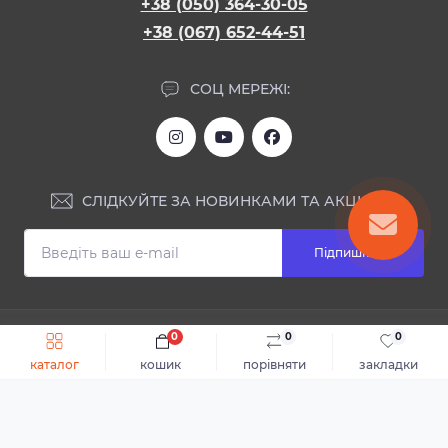
+38 (050) 364-30-05
+38 (067) 652-44-51
СОЦ МЕРЕЖІ:
СЛІДКУЙТЕ ЗА НОВИНКАМИ ТА АКЦІЯМИ:
Підпишіться
ІНФОРМАЦІЯ
0
0
0
Швидке замовлення
До кошика
каталог
кошик
порівняти
закладки
Блог
КОНТАКТИ ТА АДРЕСА
Відгуки
Каталог
Доставка та оплата
м.Дніпро, вул. Святослава Хороброго, 28