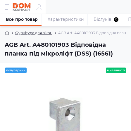
Все про товар
Характеристики
Відгуків
П
0
Фурнітура для вікон
AGB Art. A480101903 Відповідна планка п
AGB Art. A480101903 Відповідна
планка під мікроліфт (DSS) (16561)
популярний
в наявності