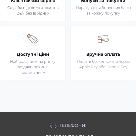
Клієнтський сервіс
Бонуси за покупки
Служба підтримки клієнтів
Нарахування бонусних балів
24/7 без вихідних
за кожну покупку
Доступні ціни
Зручна оплата
Найкращі ціни на ринку
Платіть безконтактно через
завдяки прямим
Apple Pay або Google Pay
постачанням
ТЕЛЕФОНИ: