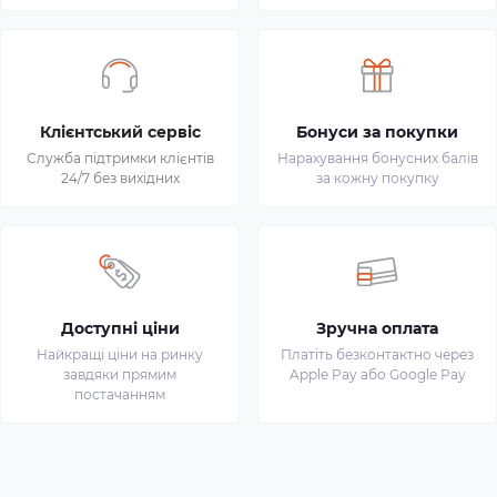
Клієнтський сервіс
Бонуси за покупки
Служба підтримки клієнтів
Нарахування бонусних балів
24/7 без вихідних
за кожну покупку
Доступні ціни
Зручна оплата
Найкращі ціни на ринку
Платіть безконтактно через
завдяки прямим
Apple Pay або Google Pay
постачанням