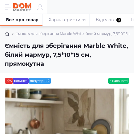
Все про товар
Характеристики
Відгуків
П
0
Ємність для зберігання Marble White, білий мармур, 7,5*10*15 с
Ємність для зберігання Marble White,
білий мармур, 7,5*10*15 см,
прямокутна
-9%
новинка
популярний
в наявності