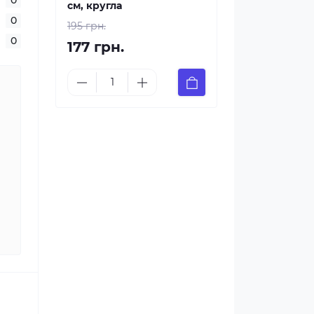
см, кругла
0
195 грн.
0
177 грн.