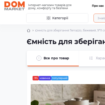
Інтернет-магазин товарів для
Про нас
дому, комфорту та безпеки
Категорії
Ємність для зберігання Terrazzо, бежевий, 9*11 с
Ємність для зберіган
Все про товар
Хара
-9%
новинка
популярний