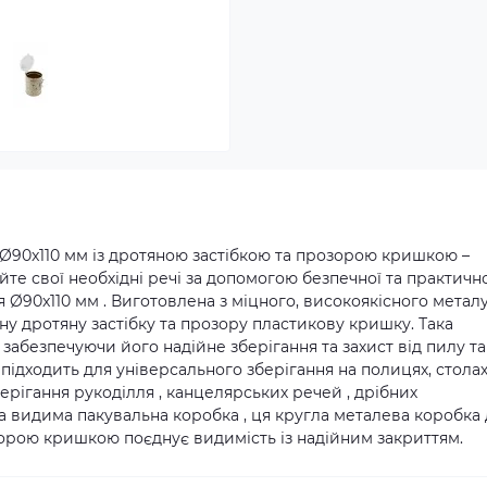
 Ø90x110 мм із дротяною застібкою та прозорою кришкою –
те свої необхідні речі за допомогою безпечної та практичн
 Ø90x110 мм . Виготовлена з міцного, високоякісного металу
у дротяну застібку та прозору пластикову кришку. Така
 забезпечуючи його надійне зберігання та захист від пилу та
 підходить для універсального зберігання на полицях, стола
берігання рукоділля , канцелярських речей , дрібних
 та видима пакувальна коробка , ця кругла металева коробка
зорою кришкою поєднує видимість із надійним закриттям.