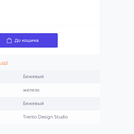
До кошика
 усі)
Бежевый
железо
Бежевый
Trento Design Studio