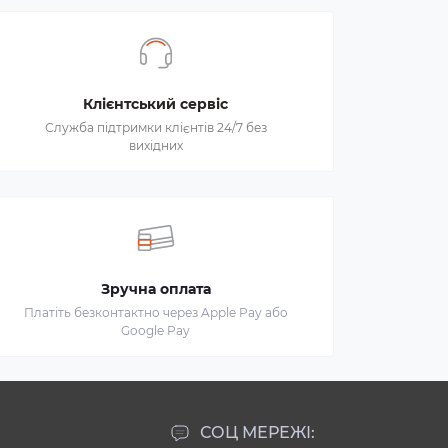
Клієнтський сервіс
Служба підтримки клієнтів 24/7 без
вихідних
Зручна оплата
Платіть безконтактно через Apple Pay або
Google Pay
СОЦ МЕРЕЖІ: