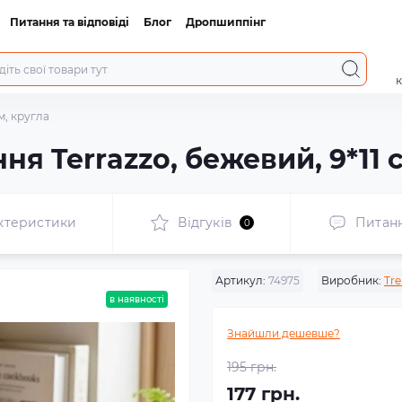
Питання та відповіді
Блог
Дропшиппінг
к
м, кругла
ня Terrazzо, бежевий, 9*11 
ктеристики
Відгуків
Питан
0
Артикул:
74975
Виробник:
Tre
в наявності
Знайшли дешевше?
195 грн.
177 грн.