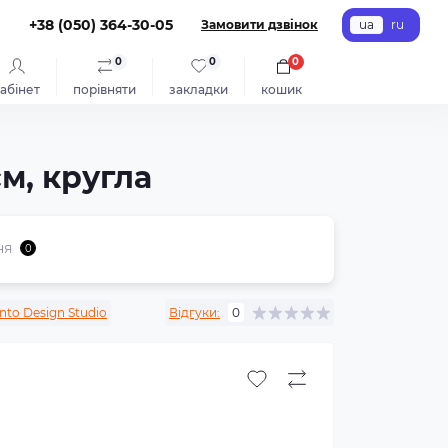
+38 (050) 364-30-05
Замовити дзвінок
ua
ru
0
0
0
абінет
порівняти
закладки
кошик
см, кругла
ня
0
nto Design Studio
Відгуки:
0