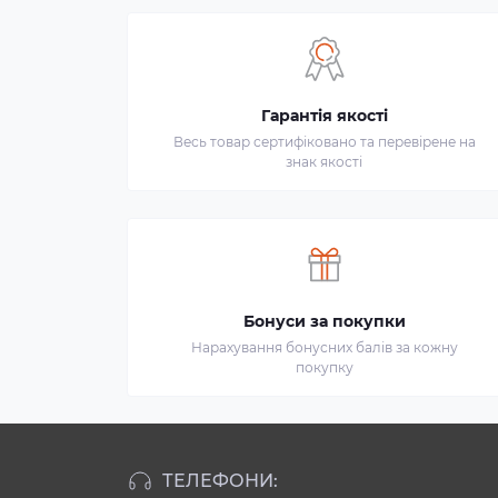
Гарантія якості
Весь товар сертифіковано та перевірене на
знак якості
Бонуси за покупки
Нарахування бонусних балів за кожну
покупку
ТЕЛЕФОНИ: