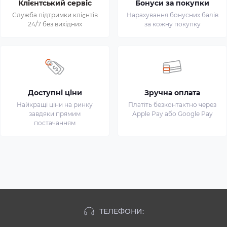
Клієнтський сервіс
Бонуси за покупки
Служба підтримки клієнтів
Нарахування бонусних балів
24/7 без вихідних
за кожну покупку
Доступні ціни
Зручна оплата
Найкращі ціни на ринку
Платіть безконтактно через
завдяки прямим
Apple Pay або Google Pay
постачанням
ТЕЛЕФОНИ: