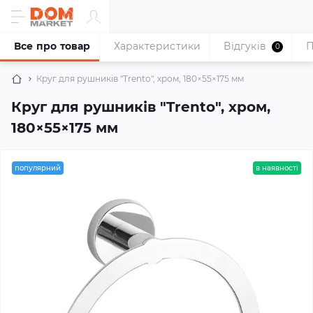
Все про товар
Характеристики
Відгуків
П
0
Круг для рушників "Trento", хром, 180×55×175 мм
Круг для рушників "Trento", хром,
180×55×175 мм
популярний
в наявності