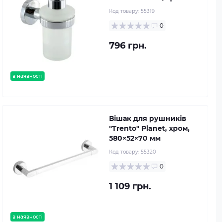
Код товару:
55319
0
796 грн.
в наявності
Вішак для рушників
"Trento" Planet, хром,
580×52×70 мм
Код товару:
55320
0
1 109 грн.
в наявності