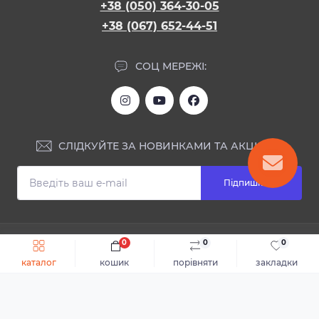
+38 (050) 364-30-05
+38 (067) 652-44-51
СОЦ МЕРЕЖІ:
СЛІДКУЙТЕ ЗА НОВИНКАМИ ТА АКЦІЯМИ:
Підпишіться
ІНФОРМАЦІЯ
0
0
0
Швидке замовлення
До кошика
каталог
кошик
порівняти
закладки
Блог
КОНТАКТИ ТА АДРЕСА
Відгуки
Каталог
Доставка та оплата
м.Дніпро, вул. Святослава Хороброго, 28