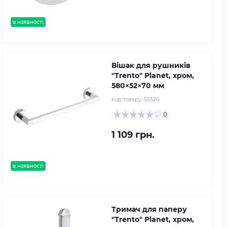
в наявності
Вішак для рушників
"Trento" Planet, хром,
580×52×70 мм
Код товару:
55320
0
1 109 грн.
в наявності
Тримач для паперу
"Trento" Planet, хром,