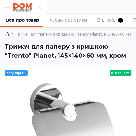
Все про товар
Характеристики
Відгуків
П
0
Тримач для паперу з кришкою "Trento" Planet, 145×140×60 мм, 
Тримач для паперу з кришкою
"Trento" Planet, 145×140×60 мм, хром
популярний
в наявності