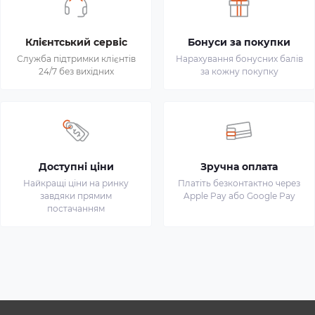
Клієнтський сервіс
Бонуси за покупки
Служба підтримки клієнтів
Нарахування бонусних балів
24/7 без вихідних
за кожну покупку
Доступні ціни
Зручна оплата
Найкращі ціни на ринку
Платіть безконтактно через
завдяки прямим
Apple Pay або Google Pay
постачанням