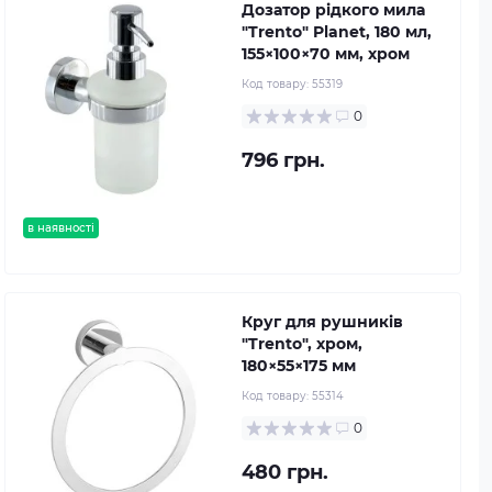
Дозатор рідкого мила
"Trento" Planet, 180 мл,
155×100×70 мм, хром
Код товару:
55319
0
796 грн.
в наявності
Круг для рушників
"Trento", хром,
180×55×175 мм
Код товару:
55314
0
480 грн.