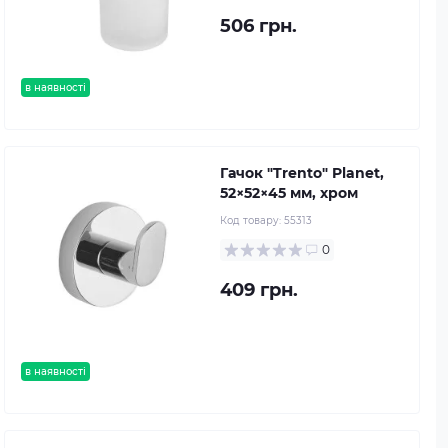
506 грн.
в наявності
Гачок "Trento" Planet,
52×52×45 мм, хром
Код товару:
55313
0
409 грн.
в наявності