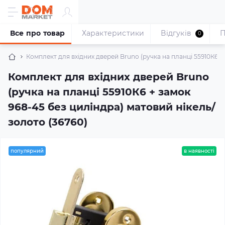
Все про товар
Характеристики
Відгуків
П
0
Комплект для вхідних дверей Bruno (ручка на планці 55910К6 +
Комплект для вхідних дверей Bruno
(ручка на планці 55910К6 + замок
968-45 без циліндра) матовий нікель/
золото (36760)
популярний
в наявності