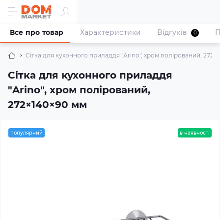
Все про товар
Характеристики
Відгуків
П
0
Сітка для кухонного приладдя "Arino", хром полірований, 272×
Сітка для кухонного приладдя
"Arino", хром полірований,
272×140×90 мм
популярний
в наявності