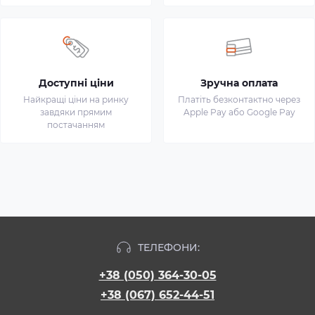
Доступні ціни
Зручна оплата
Найкращі ціни на ринку
Платіть безконтактно через
завдяки прямим
Apple Pay або Google Pay
постачанням
ТЕЛЕФОНИ:
+38 (050) 364-30-05
+38 (067) 652-44-51