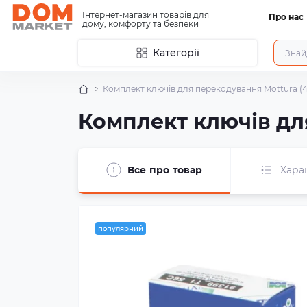
Інтернет-магазин товарів для
Про нас
дому, комфорту та безпеки
Категорії
Комплект ключів для перекодування Mottura (
Комплект ключів дл
Все про товар
Хара
популярний