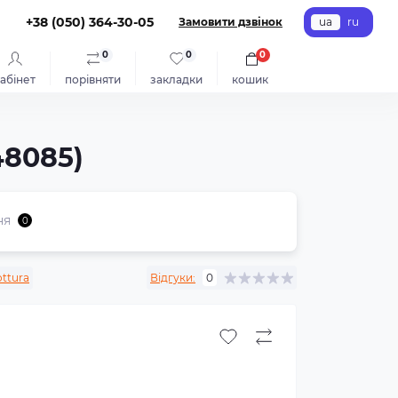
+38 (050) 364-30-05
Замовити дзвінок
ua
ru
0
0
0
абінет
порівняти
закладки
кошик
48085)
ня
0
ttura
Відгуки:
0