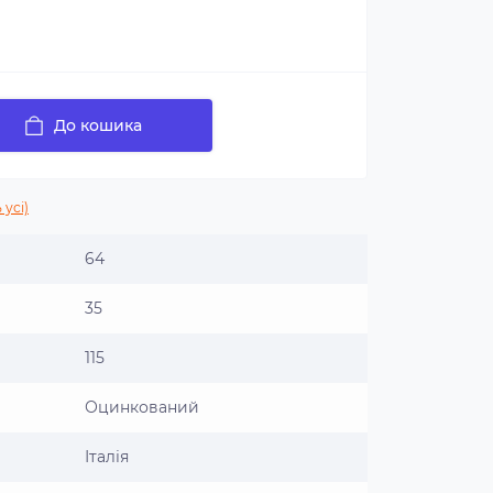
До кошика
 усі)
64
35
115
Оцинкований
Італія