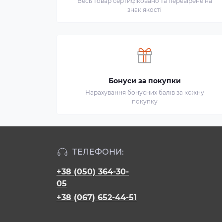
Весь товар сертифіковано та перевірене на
знак якості
Бонуси за покупки
Нарахування бонусних балів за кожну
покупку
ТЕЛЕФОНИ:
+38 (050) 364-30-
05
+38 (067) 652-44-51