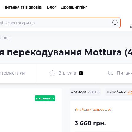
Питання та відповіді
Блог
Дропшиппінг
к
48085)
я перекодування Mottura (
ктеристики
Відгуків
Питан
0
Артикул:
48085
Виробник:
Mo
в наявності
Знайшли дешевше?
3 668 грн.