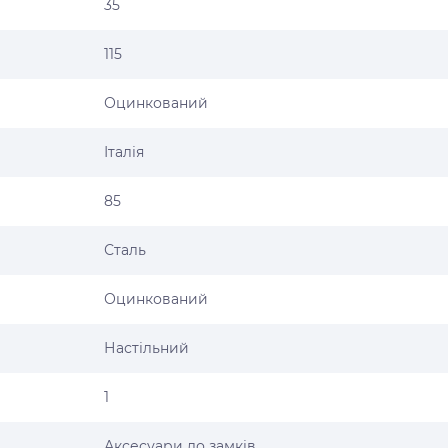
35
115
Оцинкований
Італія
85
Сталь
Оцинкований
Настільний
1
Аксесуари до замків