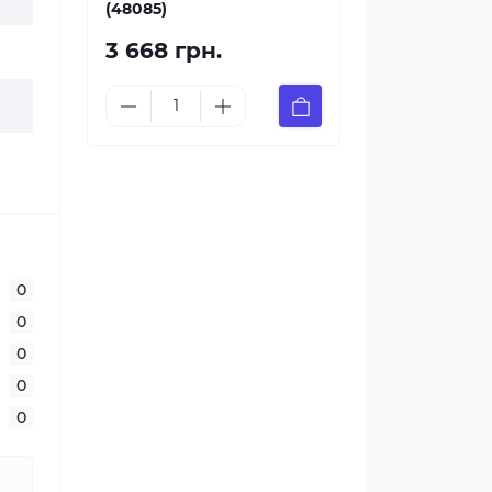
(48085)
3 668 грн.
0
0
0
0
0