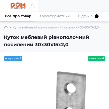
Все про товар
Характеристики
Відгуків
П
0
Куток меблевий рівнополочний посилений 30х30х15х2,0
Куток меблевий рівнополочний
посилений 30х30х15х2,0
популярний
в наявності