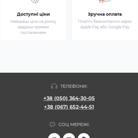
Доступні ціни
Зручна оплата
Найкращі ціни на ринку
Платіть безконтактно через
завдяки прямим
Apple Pay або Google Pay
постачанням
ТЕЛЕФОНИ:
+38 (050) 364-30-05
+38 (067) 652-44-51
СОЦ МЕРЕЖІ: