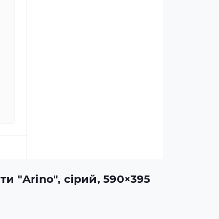
и "Arino", сірий, 590×395