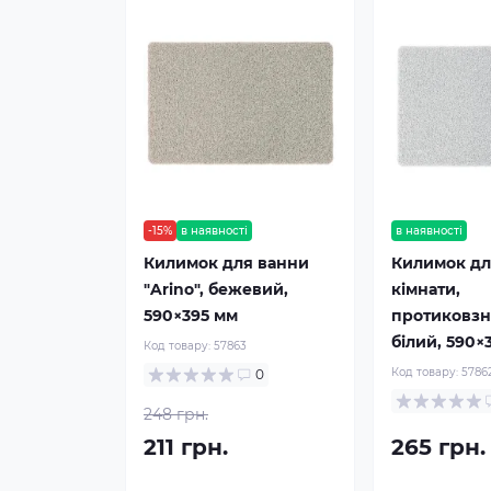
-15%
в наявності
в наявності
Килимок для ванни
Килимок дл
"Arino", бежевий,
кімнати,
590×395 мм
протиковзни
білий, 590×
Код товару:
57863
Код товару:
5786
0
248 грн.
211 грн.
265 грн.