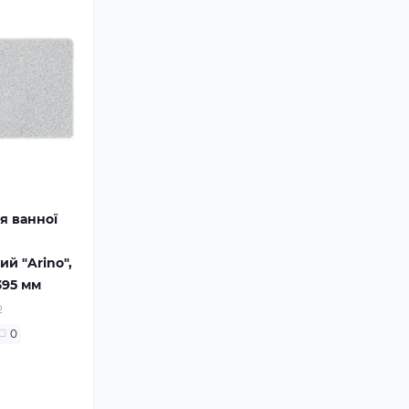
я ванної
й "Arino",
395 мм
2
0