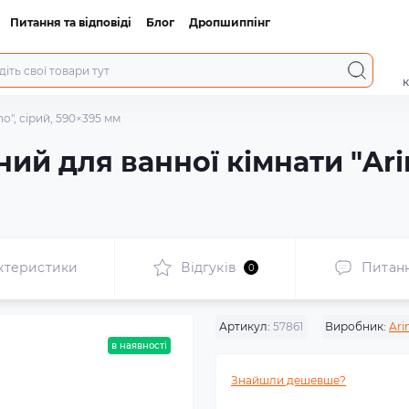
Питання та відповіді
Блог
Дропшиппінг
к
o", сірий, 590×395 мм
й для ванної кімнати "Arin
ктеристики
Відгуків
Питан
0
Артикул:
57861
Виробник:
Ari
в наявності
Знайшли дешевше?