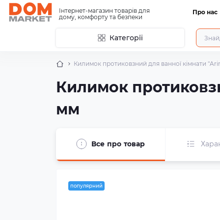
Інтернет-магазин товарів для
Про нас
дому, комфорту та безпеки
Категорії
Килимок протиковзний для ванної кімнати "Arin
Килимок протиковзни
мм
Все про товар
Хара
популярний