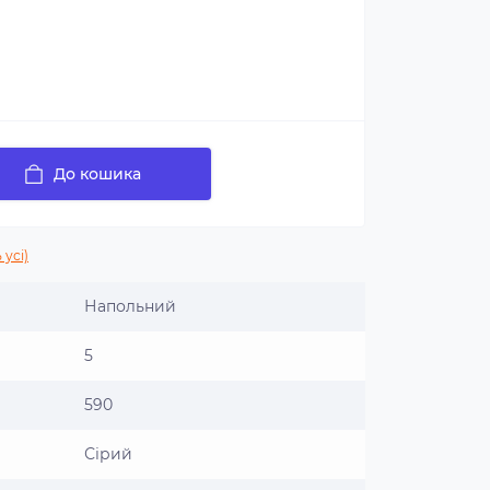
До кошика
 усі)
Напольний
5
590
Сірий