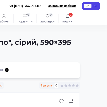
+38 (050) 364-30-05
Замовити дзвінок
ua
ru
0
0
0
абінет
порівняти
закладки
кошик
o", сірий, 590×395
ня
0
no
Відгуки:
0