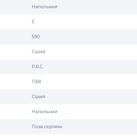
Напольний
5
590
Сірий
P.R.C.
ПВХ
Сірий
Напольний
Поза серіями