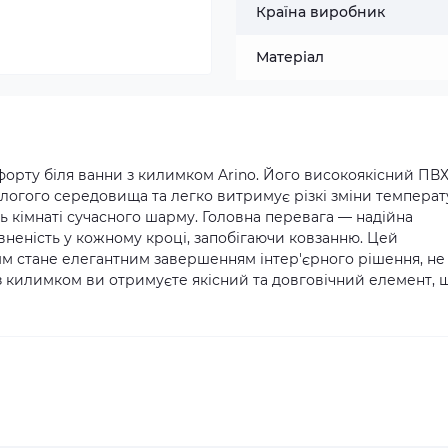
Країна виробник
Матеріал
форту біля ванни з килимком Arino. Його високоякісний ПВХ
логого середовища та легко витримує різкі зміни температ
ь кімнаті сучасного шарму. Головна перевага — надійна
евненість у кожному кроці, запобігаючи ковзанню. Цей
м стане елегантним завершенням інтер'єрного рішення, не
з килимком ви отримуєте якісний та довговічний елемент, 