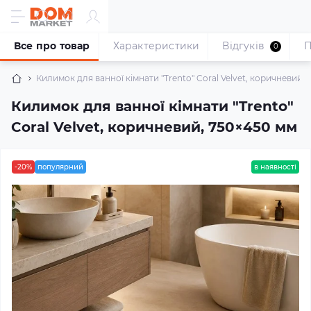
Все про товар
Характеристики
Відгуків
П
0
Килимок для ванної кімнати "Trento" Coral Velvet, коричневий,
Килимок для ванної кімнати "Trento"
Coral Velvet, коричневий, 750×450 мм
-20%
популярний
в наявності