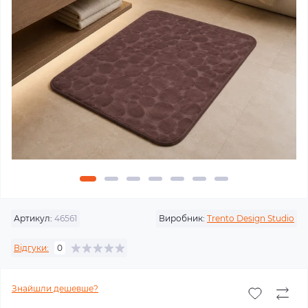
Артикул:
46561
Виробник:
Trento Design Studio
Відгуки:
0
Знайшли дешевше?