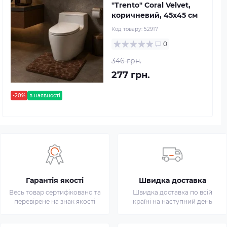
"Trento" Coral Velvet,
коричневий, 45х45 см
Код товару:
52917
0
346 грн.
277 грн.
-20%
в наявності
Гарантія якості
Швидка доставка
Весь товар сертифіковано та
Швидка доставка по всій
перевірене на знак якості
країні на наступний день