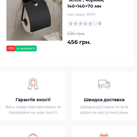
"Arino", чорний,
140×140×70 мм
Код товару:
61019
0
536 грн.
456 грн.
-15%
в наявності
Гарантія якості
Швидка доставка
Весь товар сертифіковано та
Швидка доставка по всій
перевірене на знак якості
країні на наступний день