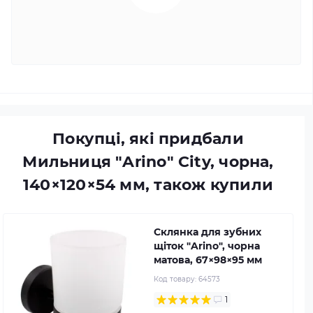
Покупці, які придбали
Мильниця "Arino" City, чорна,
140×120×54 мм, також купили
Склянка для зубних
щіток "Arino", чорна
матова, 67×98×95 мм
Код товару:
64573
1