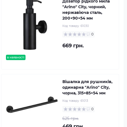
Дозатор рідкого мила
"Arino" City, чорний,
нержавіюча сталь,
200×90×54 мм
Код товару:
61030
0
669 грн.
в наявності
Вішалка для рушників,
одинарна "Arino" City,
чорна, 315×85×54 мм
Код товару:
61013
0
625 грн.
469 грн.