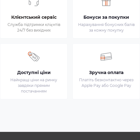
Клієнтський сервіс
Бонуси за покупки
Служба підтримки клієнтів
Нарахування бонусних балів
24/7 без вихідних
за кожну покупку
Доступні ціни
Зручна оплата
Найкращі ціни на ринку
Платіть безконтактно через
завдяки прямим
Apple Pay або Google Pay
постачанням