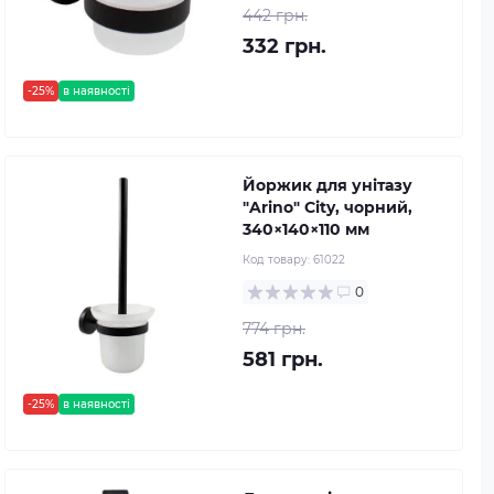
442 грн.
332 грн.
-25%
в наявності
Йоржик для унітазу
"Arino" City, чорний,
340×140×110 мм
Код товару:
61022
0
774 грн.
581 грн.
-25%
в наявності