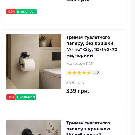
-25%
в наявності
Тримач туалетного
паперу, без кришки
"Arino" City, 115×140×70
мм, чорний
Код товару:
61034
2
398 грн.
339 грн.
-15%
в наявності
Тримач туалетного
паперу з кришкою