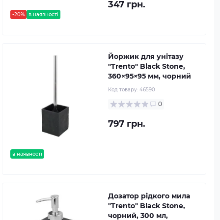
347 грн.
-20%
в наявності
Йоржик для унітазу
"Trento" Black Stone,
360×95×95 мм, чорний
Код товару:
46590
0
797 грн.
в наявності
Дозатор рідкого мила
"Trento" Black Stone,
чорний, 300 мл,