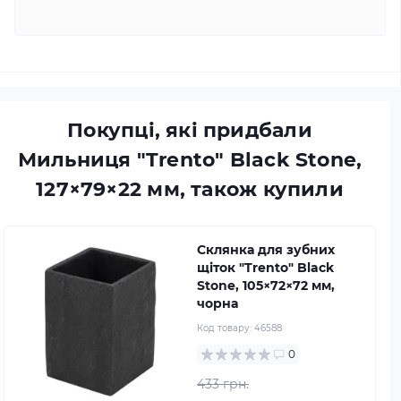
Покупці, які придбали
Мильниця "Trento" Black Stone,
127×79×22 мм, також купили
Склянка для зубних
щіток "Trento" Black
Stone, 105×72×72 мм,
чорна
Код товару:
46588
0
433 грн.