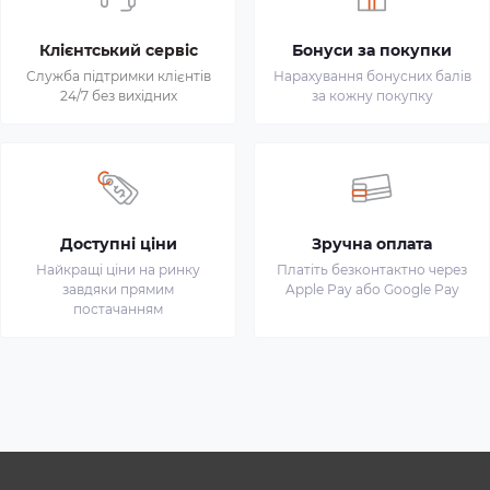
Клієнтський сервіс
Бонуси за покупки
Служба підтримки клієнтів
Нарахування бонусних балів
24/7 без вихідних
за кожну покупку
Доступні ціни
Зручна оплата
Найкращі ціни на ринку
Платіть безконтактно через
завдяки прямим
Apple Pay або Google Pay
постачанням