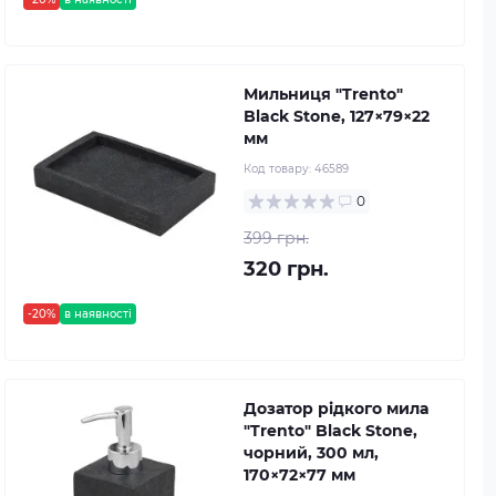
Мильниця "Trento"
Black Stone, 127×79×22
мм
Код товару:
46589
0
399 грн.
320 грн.
-20%
в наявності
Дозатор рідкого мила
"Trento" Black Stone,
чорний, 300 мл,
170×72×77 мм