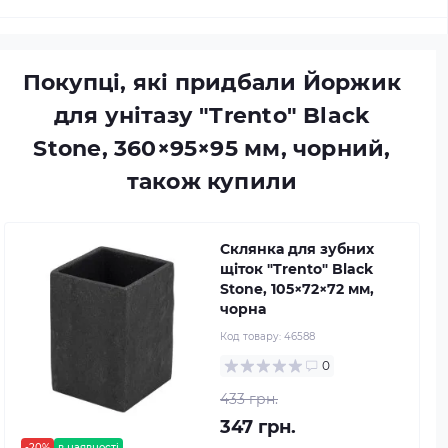
Покупці, які придбали Йоржик
для унітазу "Trento" Black
Stone, 360×95×95 мм, чорний,
також купили
Склянка для зубних
щіток "Trento" Black
Stone, 105×72×72 мм,
чорна
Код товару:
46588
0
433 грн.
347 грн.
-20%
в наявності