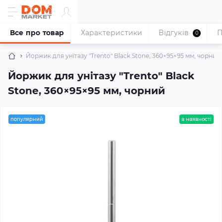
Все про товар
Характеристики
Відгуків
П
0
Йоржик для унітазу "Trento" Black Stone, 360×95×95 мм, чорний
Йоржик для унітазу "Trento" Black
Stone, 360×95×95 мм, чорний
популярний
в наявності