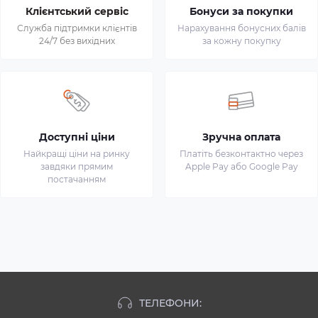
Клієнтський сервіс
Бонуси за покупки
Служба підтримки клієнтів
Нарахування бонусних балів
24/7 без вихідних
за кожну покупку
Доступні ціни
Зручна оплата
Найкращі ціни на ринку
Платіть безконтактно через
завдяки прямим
Apple Pay або Google Pay
постачанням
ТЕЛЕФОНИ: