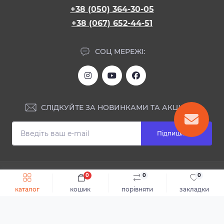
+38 (050) 364-30-05
+38 (067) 652-44-51
СОЦ МЕРЕЖІ:
СЛІДКУЙТЕ ЗА НОВИНКАМИ ТА АКЦІЯМИ:
Підпишіться
ІНФОРМАЦІЯ
0
0
0
Швидке замовлення
До кошика
каталог
кошик
порівняти
закладки
Блог
КОНТАКТИ ТА АДРЕСА
Відгуки
Каталог
Доставка та оплата
м.Дніпро, вул. Святослава Хороброго, 28