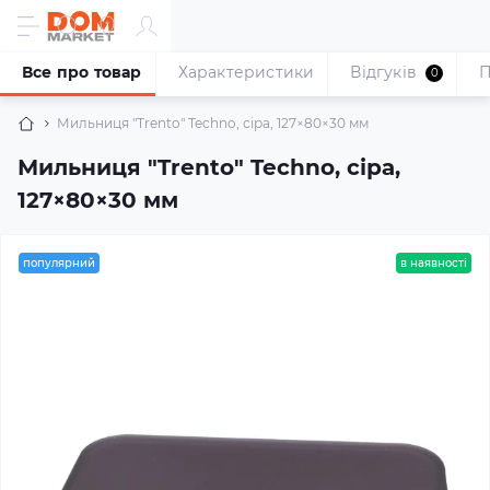
Все про товар
Характеристики
Відгуків
П
0
Мильниця "Trento" Techno, сіра, 127×80×30 мм
Мильниця "Trento" Techno, сіра,
127×80×30 мм
популярний
в наявності