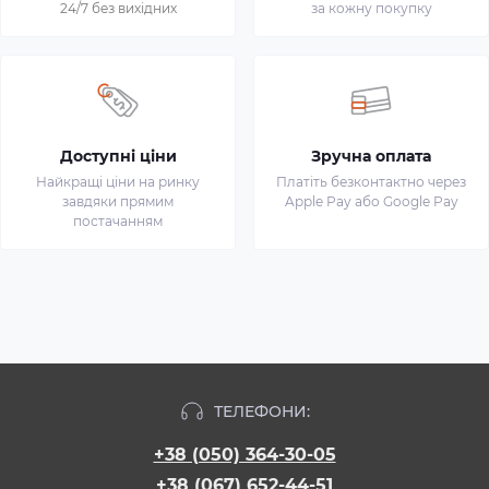
24/7 без вихідних
за кожну покупку
Доступні ціни
Зручна оплата
Найкращі ціни на ринку
Платіть безконтактно через
завдяки прямим
Apple Pay або Google Pay
постачанням
ТЕЛЕФОНИ:
+38 (050) 364-30-05
+38 (067) 652-44-51