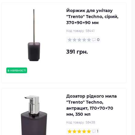
Йоржик для унітазу
"Trento" Techno, сірий,
370×90×90 мм
Код товару:
58441
0
391 грн.
в наявності
Дозатор рідкого мила
"Trento" Techno,
антрацит, 170×70×70
мм, 350 мл
Код товару:
58438
1