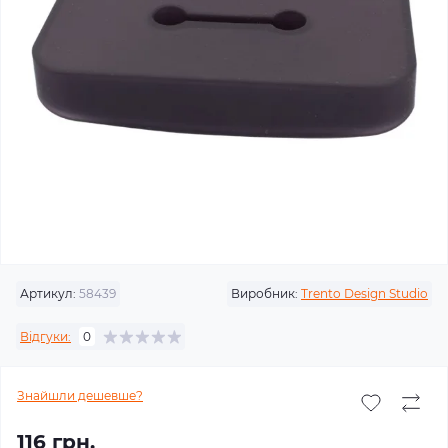
Артикул:
58439
Виробник:
Trento Design Studio
Відгуки:
0
Знайшли дешевше?
116 грн.