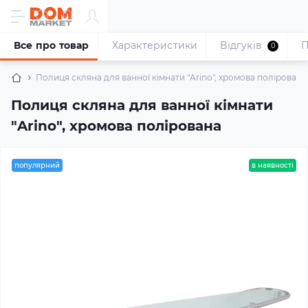
Все про товар
Характеристики
Відгуків
П
0
Полиця скляна для ванної кімнати "Arino", хромова полірована
Полиця скляна для ванної кімнати
"Arino", хромова полірована
популярний
в наявності