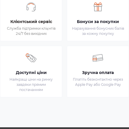
Клієнтський сервіс
Бонуси за покупки
Служба підтримки клієнтів
Нарахування бонусних балів
24/7 без вихідних
за кожну покупку
Доступні ціни
Зручна оплата
Найкращі ціни на ринку
Платіть безконтактно через
завдяки прямим
Apple Pay або Google Pay
постачанням