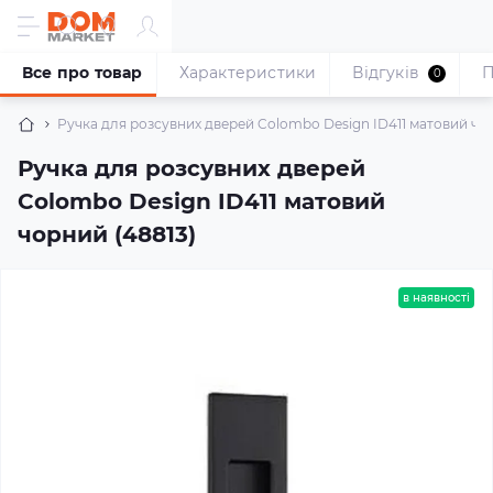
Все про товар
Характеристики
Відгуків
П
0
Ручка для розсувних дверей Colombo Design ID411 матовий чор
Ручка для розсувних дверей
Colombo Design ID411 матовий
чорний (48813)
в наявності