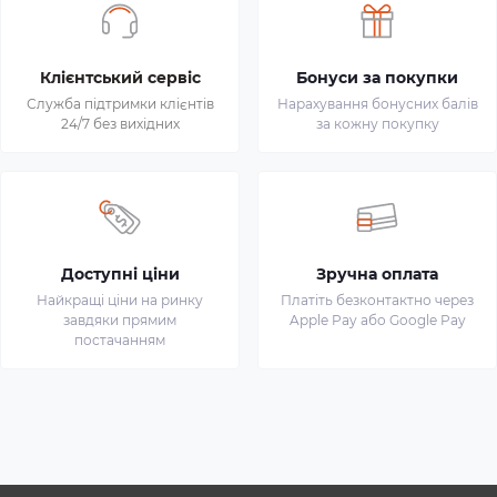
Клієнтський сервіс
Бонуси за покупки
Служба підтримки клієнтів
Нарахування бонусних балів
24/7 без вихідних
за кожну покупку
Доступні ціни
Зручна оплата
Найкращі ціни на ринку
Платіть безконтактно через
завдяки прямим
Apple Pay або Google Pay
постачанням