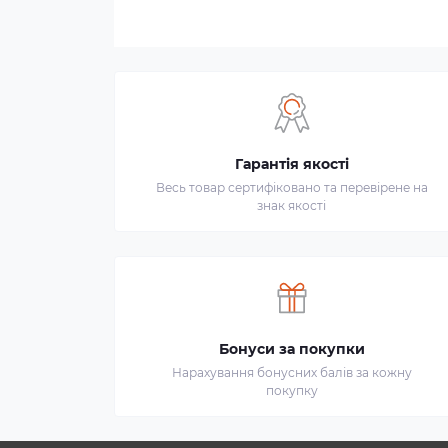
Гарантія якості
Весь товар сертифіковано та перевірене на
знак якості
Бонуси за покупки
Нарахування бонусних балів за кожну
покупку