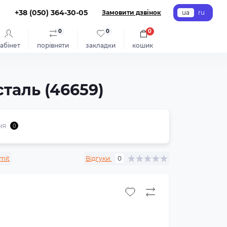
+38 (050) 364-30-05
Замовити дзвінок
ua
ru
0
0
0
абінет
порівняти
закладки
кошик
таль (46659)
ня
0
mit
Відгуки:
0