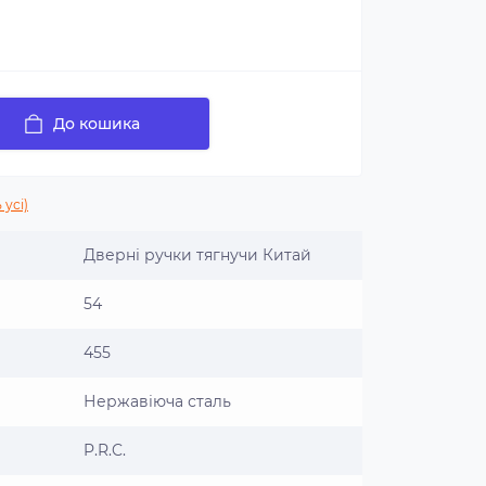
До кошика
 усі)
Дверні ручки тягнучи Китай
54
455
Нержавіюча сталь
P.R.C.