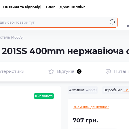
Питання та відповіді
Блог
Дропшиппінг
к
сталь (46659)
t 201SS 400mm нержавіюча с
ктеристики
Відгуків
Питан
0
Артикул:
46659
Виробник:
Co
в наявності
Знайшли дешевше?
707 грн.