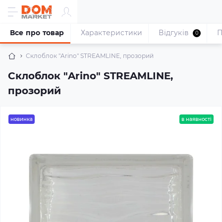
Все про товар
Характеристики
Відгуків
П
0
Склоблок "Arino" STREAMLINE, прозорий
Склоблок "Arino" STREAMLINE,
прозорий
новинка
в наявності