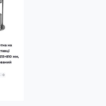
етна на
ставці
×215×810 мм,
ований
0