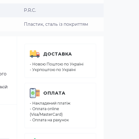
P.R.C.
Пластик, сталь із покриттям
ДОСТАВКА
- Новою Поштою по Україні
- Укрпоштою по Україні
ого
якій
ОПЛАТА
- Накладений платіж
- Оплата online
(Visa/MasterCard)
- Оплата на рахунок