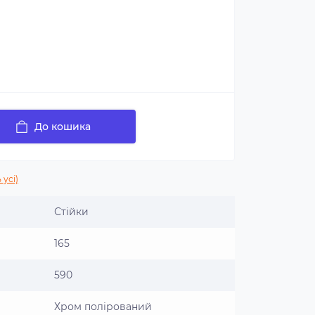
До кошика
 усі)
Стійки
165
590
Хром полірований