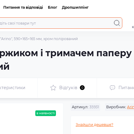
Питання та відповіді
Блог
Дропшиппінг
к
"Arino", 590×165×165 мм, хром полірований
оржиком і тримачем паперу "
ий
ктеристики
Відгуків
Питан
0
Артикул:
35931
Виробник:
Ari
в наявності
Знайшли дешевше?