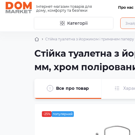
Інтернет-магазин товарів для
Про нас
дому, комфорту та безпеки
Категорії
Стійка туалетна з йоржиком і тримачем паперу 
Стійка туалетна з й
мм, хром полірован
Все про товар
Хара
-25%
популярний