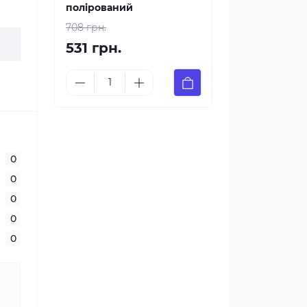
полірований
708 грн.
531 грн.
0
0
0
0
0