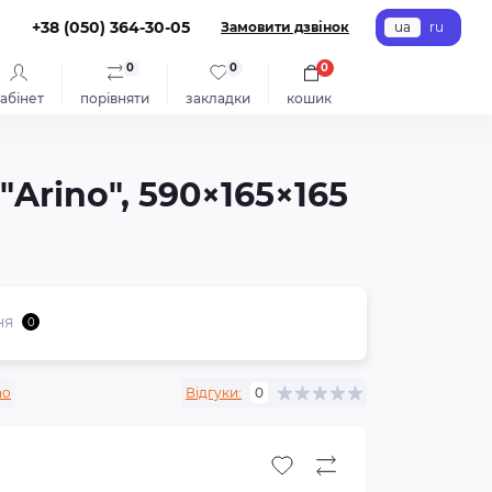
+38 (050) 364-30-05
Замовити дзвінок
ua
ru
0
0
0
абінет
порівняти
закладки
кошик
Arino", 590×165×165
ня
0
no
Відгуки:
0