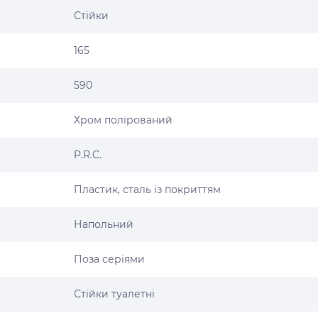
Стійки
165
590
Хром полірований
P.R.C.
Пластик, сталь із покриттям
Напольний
Поза серіями
Стійки туалетні