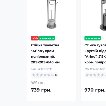
-25%
в наявності
в наявності
Стійка туалетна
Стійка туал
"Arino", хром
круглій під
полірований,
"Arino", 215
205×205×645 мм
хром полір
Код товару:
10184
Код товару:
3954
0
985 грн.
739 грн.
970 грн.