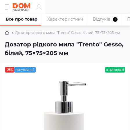
Все про товар
Характеристики
Відгуків
П
1
Дозатор рідкого мила "Trento" Gesso, білий, 75×75×205 мм
Дозатор рідкого мила "Trento" Gesso,
білий, 75×75×205 мм
-25%
популярний
в наявності