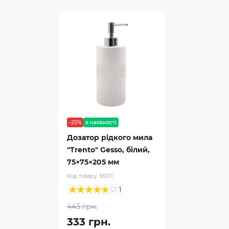
-25%
в наявності
Дозатор рідкого мила
"Trento" Gesso, білий,
75×75×205 мм
Код товару:
65211
1
443 грн.
333 грн.