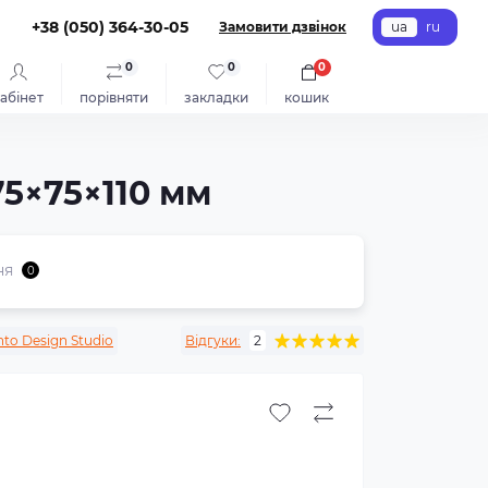
+38 (050) 364-30-05
Замовити дзвінок
ua
ru
0
0
0
абінет
порівняти
закладки
кошик
75×75×110 мм
ня
0
nto Design Studio
Відгуки:
2