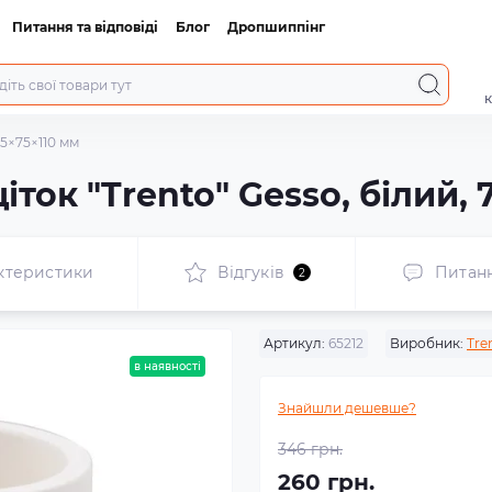
Питання та відповіді
Блог
Дропшиппінг
к
75×75×110 мм
ток "Trento" Gesso, білий, 
ктеристики
Відгуків
Питан
2
Артикул:
65212
Виробник:
Tre
в наявності
Знайшли дешевше?
346 грн.
260 грн.