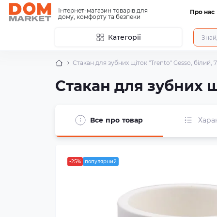
Інтернет-магазин товарів для
Про нас
дому, комфорту та безпеки
Категорії
Стакан для зубних щіток "Trento" Gesso, білий, 
Стакан для зубних щі
Все про товар
Хара
-25%
популярний