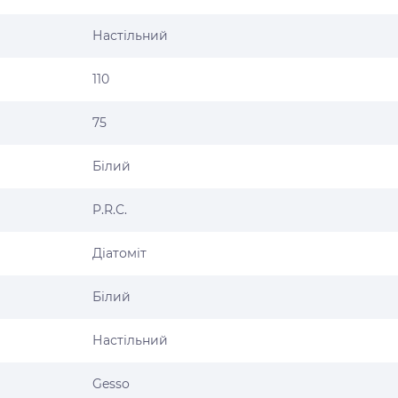
Настільний
110
75
Білий
P.R.C.
Діатоміт
Білий
Настільний
Gesso