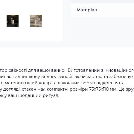
Матеріал
ор свіжості для вашої ванної. Виготовлений з інноваційног
глинає надлишкову вологу, запобігаючи застою та забезпечу
ого матовий білий колір та лаконічна форма підкреслять
у догляді, стакан має компактні розміри 75х75х110 мм. Це зр
ок у ваш щоденний ритуал.