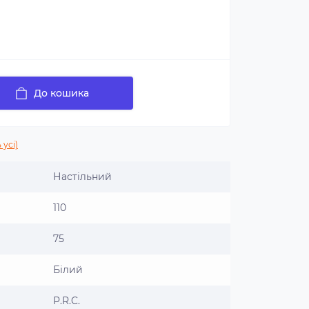
До кошика
 усі)
Настільний
110
75
Білий
P.R.C.