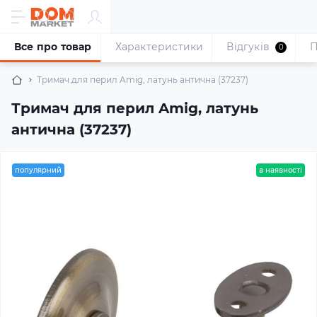
Все про товар
Характеристики
Відгуків
П
0
Тримач для перил Amig, латунь антична (37237)
Тримач для перил Amig, латунь
антична (37237)
популярний
в наявності