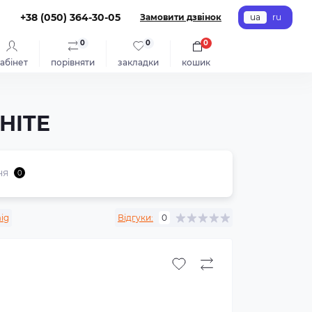
+38 (050) 364-30-05
Замовити дзвінок
ua
ru
0
0
0
абінет
порівняти
закладки
кошик
HITE
ня
0
ig
Відгуки:
0