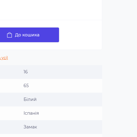
До кошика
 усі)
16
65
Білий
Іспанія
Замак