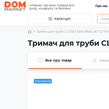
Інтернет-магазин товарів для
Про нас
дому, комфорту та безпеки
Категорії
Тримач для труби CLOSET BAR BRALUET 12-19 
Тримач для труби C
Все про товар
Хара
популярний