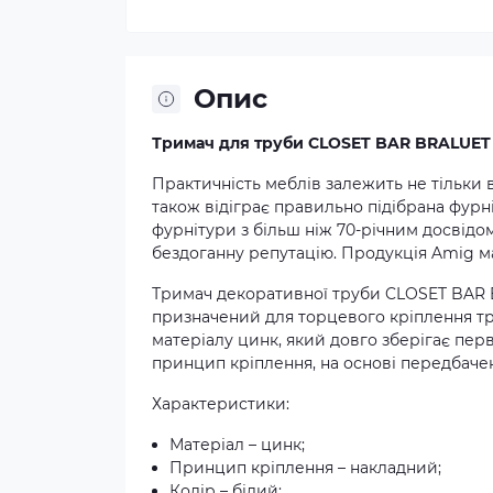
Опис
Тримач для труби CLOSET BAR BRALUET 
Практичність меблів залежить не тільки в
також відіграє правильно підібрана фурн
фурнітури з більш ніж 70-річним досвідом.
бездоганну репутацію. Продукція Amig ма
Тримач декоративної труби CLOSET BAR 
призначений для торцевого кріплення тр
матеріалу цинк, який довго зберігає пе
принцип кріплення, на основі передбачен
Характеристики:
Матеріал – цинк;
Принцип кріплення – накладний;
Колір – білий;