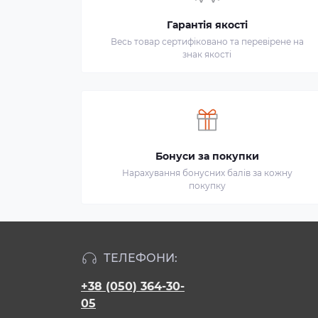
Гарантія якості
Весь товар сертифіковано та перевірене на
знак якості
Бонуси за покупки
Нарахування бонусних балів за кожну
покупку
ТЕЛЕФОНИ:
+38 (050) 364-30-
05