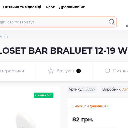
Питання та відповіді
Блог
Дропшиппінг
к
WHITE
LOSET BAR BRALUET 12-19 W
ктеристики
Відгуків
Питан
0
Артикул:
56927
Виробник:
Am
в наявності
Знайшли дешевше?
82 грн.