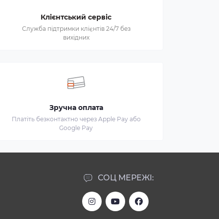
Клієнтський сервіс
Служба підтримки клієнтів 24/7 без
вихідних
Зручна оплата
Платіть безконтактно через Apple Pay або
Google Pay
СОЦ МЕРЕЖІ: