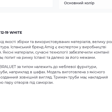
Основний колір
12-19 WHITE
ід якості збірки та використовуваних матеріалів, велику ро
ітура. Іспанський бренд Amig є експертом у виробництві
 Якісні матеріали, сучасні технології забезпечили компанії
є попит на ринку Іспанії та далеко за його межами.
BRALUET за типом належить до меблевої фурнітури,
уби, наприклад в шафах. Модель виготовлена з якісного
рвозданний зовнішній вигляд. Тримач труби має накладний
о пару отворів під саморізи.