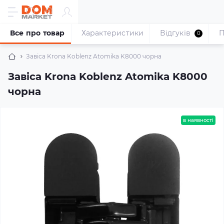
Все про товар
Характеристики
Відгуків
П
0
Завіса Krona Koblenz Atomika K8000 чорна
Завіса Krona Koblenz Atomika K8000
чорна
в наявності