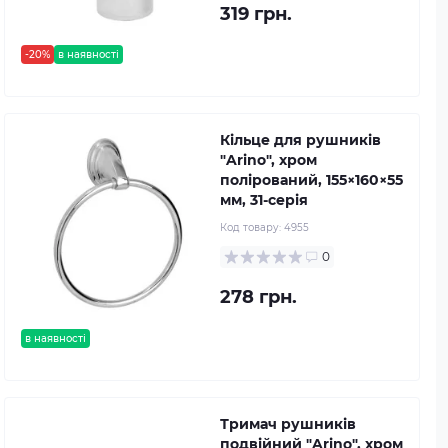
319 грн.
-20%
в наявності
Кільце для рушників
"Arino", хром
полірований, 155×160×55
мм, 31-серія
Код товару:
4955
0
278 грн.
в наявності
Тримач рушників
подвійний "Arino", хром