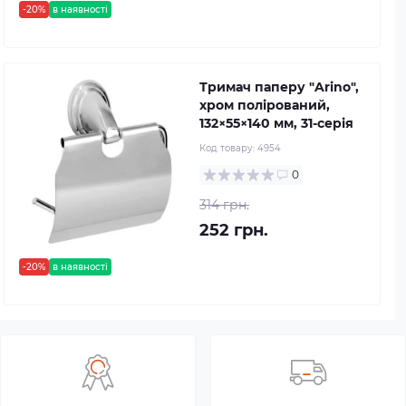
-20%
в наявності
Тримач паперу "Arino",
хром полірований,
132×55×140 мм, 31-серія
Код товару:
4954
0
314 грн.
252 грн.
-20%
в наявності