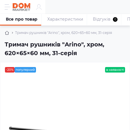
Все про товар
Характеристики
Відгуків
П
0
Тримач рушників "Arino", хром, 620×65×60 мм, 31-серія
Тримач рушників "Arino", хром,
620×65×60 мм, 31-серія
-20%
популярний
в наявності