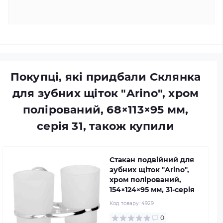
Покупці, які придбали Склянка
для зубних щіток "Arino", хром
полірований, 68×113×95 мм,
серія 31, також купили
Стакан подвійний для
зубних щіток "Arino",
хром полірований,
154×124×95 мм, 31-серія
Код товару:
4929
0