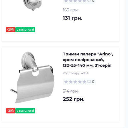
0
163 грн.
131 грн.
-20%
в наявності
Тримач паперу "Arino",
хром полірований,
132×55×140 мм, 31-серія
Код товару:
4954
0
314 грн.
252 грн.
-20%
в наявності