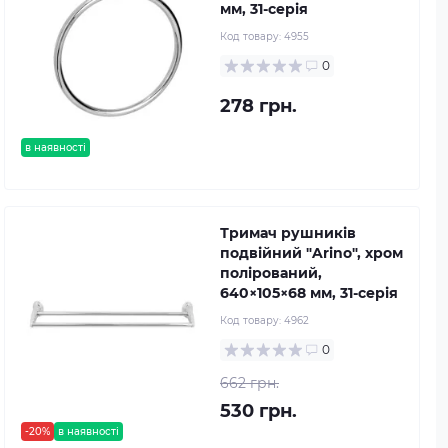
мм, 31-серія
Код товару:
4955
0
278 грн.
в наявності
Тримач рушників
подвійний "Arino", хром
полірований,
640×105×68 мм, 31-серія
Код товару:
4962
0
662 грн.
530 грн.
-20%
в наявності