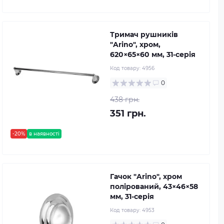
Тримач рушників
"Arino", хром,
620×65×60 мм, 31-серія
Код товару:
4956
0
438 грн.
351 грн.
-20%
в наявності
Гачок "Arino", хром
полірований, 43×46×58
мм, 31-серія
Код товару:
4953