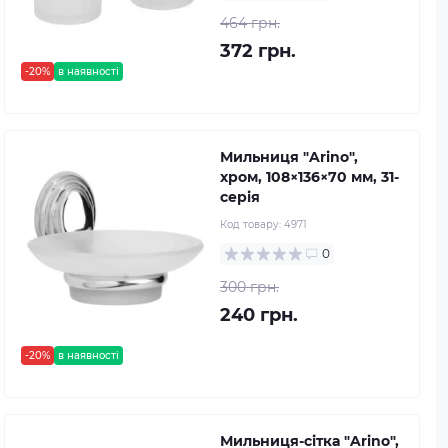
464 грн.
372 грн.
-20%
в наявності
Мильниця "Arino",
хром, 108×136×70 мм, 31-
серія
Код товару:
4971
0
300 грн.
240 грн.
-20%
в наявності
Мильниця-сітка "Arino",