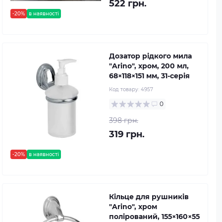
522 грн.
-20%
в наявності
Дозатор рідкого мила
"Arino", хром, 200 мл,
68×118×151 мм, 31-серія
Код товару:
4957
0
398 грн.
319 грн.
-20%
в наявності
Кільце для рушників
"Arino", хром
полірований, 155×160×55