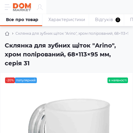
Все про товар
Характеристики
Відгуків
П
0
Склянка для зубних щіток "Arino", хром полірований, 68×113×95 м
Склянка для зубних щіток "Arino",
хром полірований, 68×113×95 мм,
серія 31
-20%
популярний
в наявності