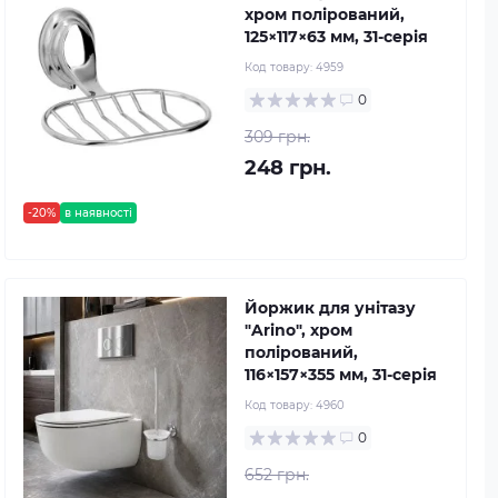
хром полірований,
125×117×63 мм, 31-серія
Код товару:
4959
0
309 грн.
248 грн.
-20%
в наявності
Йоржик для унітазу
"Arino", хром
полірований,
116×157×355 мм, 31-серія
Код товару:
4960
0
652 грн.