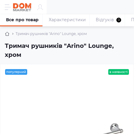
Все про товар
Характеристики
Відгуків
П
0
Тримач рушників "Arino" Lounge, хром
Тримач рушників "Arino" Lounge,
хром
популярний
в наявності