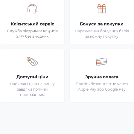
Клієнтський сервіс
Бонуси за покупки
Служба підтримки клієнтів
Нарахування бонусних балів
24/7 без вихідних
за кожну покупку
Доступні ціни
Зручна оплата
Найкращі ціни на ринку
Платіть безконтактно через
завдяки прямим
Apple Pay або Google Pay
постачанням