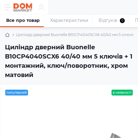
Все про товар
Характеристики
Відгуків
П
0
Циліндр дверний Buonellе B10CP4040SCX6 40/40 мм 5 ключів +
Циліндр дверний Buonellе
B10CP4040SCX6 40/40 мм 5 ключів + 1
монтажний, ключ/поворотник, хром
матовий
популярний
в наявності