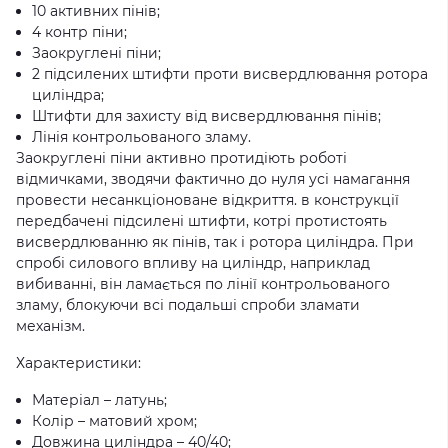
10 активних пінів;
4 контр піни;
Заокруглені піни;
2 підсилених штифти проти висвердлювання ротора
циліндра;
Штифти для захисту від висвердлювання пінів;
Лінія контрольованого зламу.
Заокруглені піни активно протидіють роботі
відмичками, зводячи фактично до нуля усі намагання
провести несанкціоноване відкриття. в конструкції
передбачені підсилені штифти, котрі протистоять
висвердлюванню як пінів, так і ротора циліндра. При
спробі силового впливу на циліндр, наприклад
вибиванні, він ламається по лінії контрольованого
зламу, блокуючи всі подальші спроби зламати
механізм.
Характеристики:
Матеріал – латунь;
Колір – матовий хром;
Довжина циліндра – 40/40;