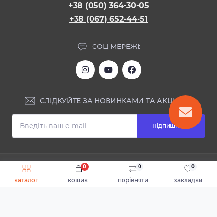
+38 (050) 364-30-05
+38 (067) 652-44-51
СОЦ МЕРЕЖІ:
СЛІДКУЙТЕ ЗА НОВИНКАМИ ТА АКЦІЯМИ:
Підпишіться
ІНФОРМАЦІЯ
0
0
0
Швидке замовлення
До кошика
каталог
кошик
порівняти
закладки
Блог
КОНТАКТИ ТА АДРЕСА
Відгуки
Каталог
Доставка та оплата
м.Дніпро, вул. Святослава Хороброго, 28