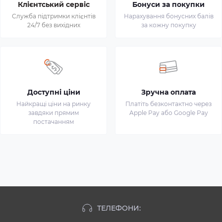
Клієнтський сервіс
Бонуси за покупки
Служба підтримки клієнтів
Нарахування бонусних балів
24/7 без вихідних
за кожну покупку
Доступні ціни
Зручна оплата
Найкращі ціни на ринку
Платіть безконтактно через
завдяки прямим
Apple Pay або Google Pay
постачанням
ТЕЛЕФОНИ: