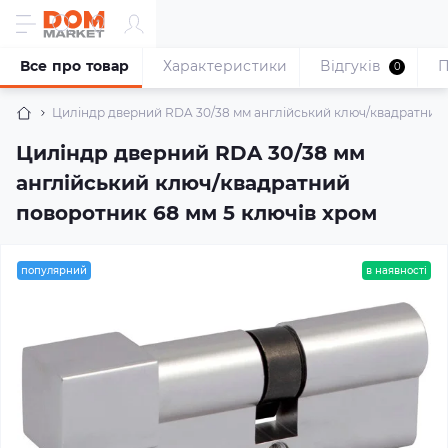
Все про товар
Характеристики
Відгуків
П
0
Циліндр дверний RDA 30/38 мм англійський ключ/квадратний 
Циліндр дверний RDA 30/38 мм
англійський ключ/квадратний
поворотник 68 мм 5 ключів хром
популярний
в наявності