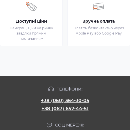
Доступні ціни
Зручна оплата
Найкращі ціни на ринку
Платіть безконтактно через
завдяки прямим
Apple Pay або Google Pay
постачанням
ТЕЛЕФОНИ:
+38 (050) 364-30-05
+38 (067) 652-44-51
СОЦ МЕРЕЖІ: