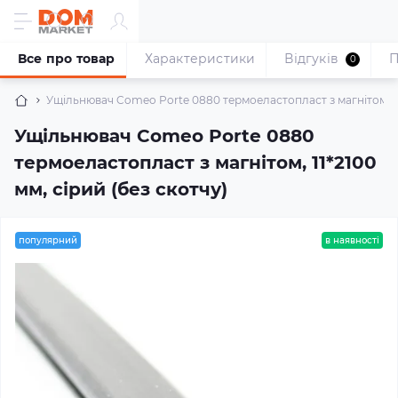
Все про товар
Характеристики
Відгуків
П
0
Ущільнювач Comeo Porte 0880 термоеластопласт з магнітом, 11*
Ущільнювач Comeo Porte 0880
термоеластопласт з магнітом, 11*2100
мм, сірий (без скотчу)
популярний
в наявності