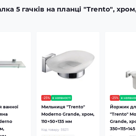
лка 5 гачків на планці "Trento", хро
-25%
в наявності
-25%
в наявно
я ванної
Мильниця "Trento"
Йоржик для
ляна
Moderno Grande, хром,
"Trento" M
derno
110×50×135 мм
Grande, хр
м,
350×115×145
Код товару:
59211