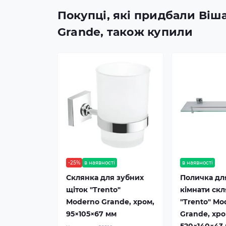
Покупці, які придбали Віша
Grande, також купили
-25%
в наявності
в наявності
Склянка для зубних
Поличка дл
щіток "Trento"
кімнати ск
Moderno Grande, хром,
"Trento" Mo
95×105×67 мм
Grande, хро