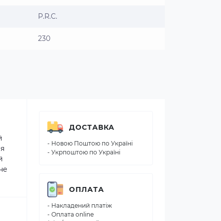
P.R.C.
230
ДОСТАВКА
й
- Новою Поштою по Україні
ня
- Укрпоштою по Україні
й
не
ОПЛАТА
- Накладений платіж
- Оплата online