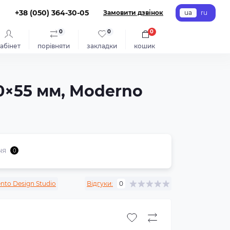
+38 (050) 364-30-05
Замовити дзвінок
ua
ru
0
0
0
абінет
порівняти
закладки
кошик
60×55 мм, Moderno
ня
0
ento Design Studio
Відгуки:
0