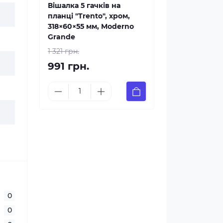
Вішалка 5 гачків на
планці "Trento", хром,
318×60×55 мм, Moderno
Grande
1 321 грн.
991 грн.
0
0