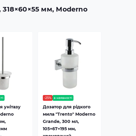
м, 318×60×55 мм, Moderno
сті
-25%
в наявності
 унітазу
Дозатор для рідкого
oderno
мила "Trento" Moderno
ом,
Grande, 300 мл,
 мм
105×67×195 мм,