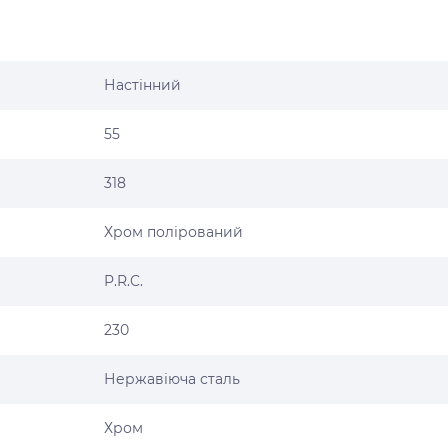
Настінний
55
318
Хром полірований
P.R.C.
230
Нержавіюча сталь
Хром