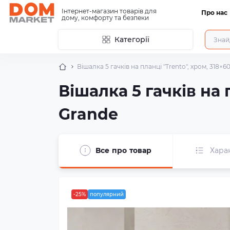
Інтернет-магазин товарів для
Про нас
дому, комфорту та безпеки
Категорії
Вішалка 5 гачків на планці "Trento", хром, 318×
Вішалка 5 гачків на 
Grande
Все про товар
Хара
-25%
популярний