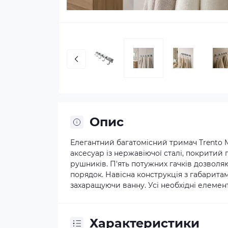
Опис
Елегантний багатомісний тримач Trento M
аксесуар із нержавіючої сталі, покрити
рушників. П'ять потужних гачків дозволя
порядок. Навісна конструкція з габарита
захаращуючи ванну. Усі необхідні елемен
Характеристики