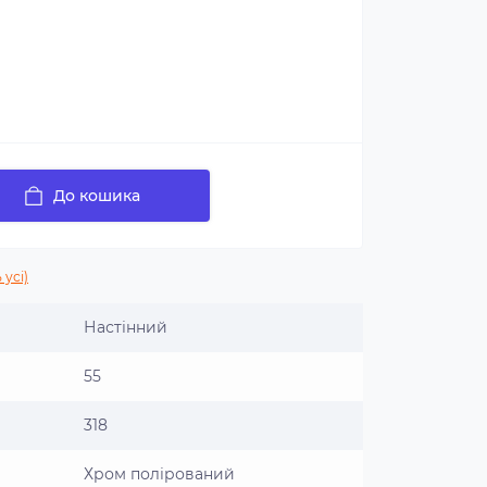
До кошика
 усі)
Настінний
55
318
Хром полірований