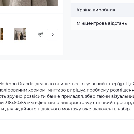
Країна виробник
Міжцентрова відстань
oderno Grande ідеально впишеться в сучасний інтер’єр. Це
й полірованим хромом, миттєво вирішує проблему розміщен
ють зручно розвісити банне приладдя, зберігаючи візуальни
ми 318х60х55 мм ефективно використовує стіновий простір, 
ти для надійного підвісного монтажу вже включені в набір.