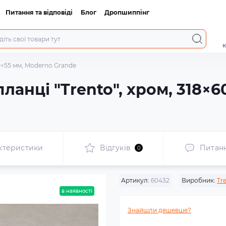
Питання та відповіді
Блог
Дропшиппінг
к
60×55 мм, Moderno Grande
планці "Trento", хром, 318×
ктеристики
Відгуків
Питан
0
Артикул:
60432
Виробник:
Tr
в наявності
Знайшли дешевше?