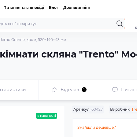
Питання та відповіді
Блог
Дропшиппінг
к
derno Grande, хром, 520×140×43 мм
кімнати скляна "Trento" Mo
ктеристики
Відгуків
Питан
1
Артикул:
60427
Виробник:
Tr
в наявності
Знайшли дешевше?