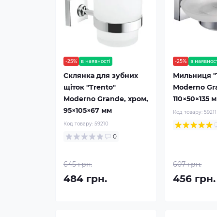
-25%
в наявності
-25%
в наявнос
Склянка для зубних
Мильниця "
щіток "Trento"
Moderno Gr
Moderno Grande, хром,
110×50×135 
95×105×67 мм
Код товару:
59211
Код товару:
59210
0
645 грн.
607 грн.
484 грн.
456 грн.