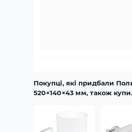
Покупці, які придбали Поли
520×140×43 мм, також куп