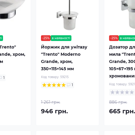
ті
-25%
в наявності
-25%
в наявно
Trento"
Йоржик для унітазу
Дозатор дл
ande, хром,
"Trento" Moderno
мила "Tren
мм
Grande, хром,
Grande, 30
350×115×145 мм
105×67×195 
хромовани
Код товару:
59215
1
Код товару:
592
1
1 261 грн.
886 грн.
946 грн.
665 грн