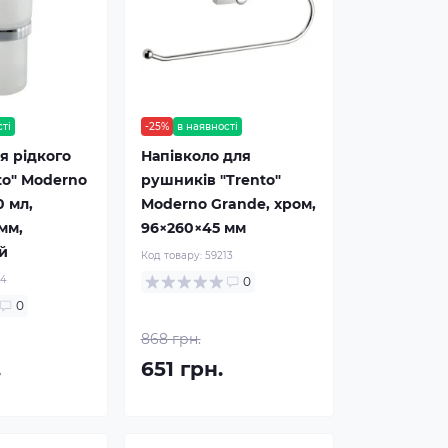
сті
-25%
в наявності
я рідкого
Напівколо для
to" Moderno
рушників "Trento"
0 мл,
Moderno Grande, хром,
мм,
96×260×45 мм
й
Код товару:
59213
14
0
0
868 грн.
.
651 грн.