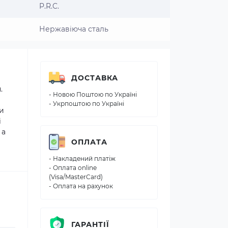
P.R.C.
Нержавіюча сталь
ДОСТАВКА
.
- Новою Поштою по Україні
- Укрпоштою по Україні
чи
і
 а
ОПЛАТА
- Накладений платіж
- Оплата online
(Visa/MasterCard)
- Оплата на рахунок
ГАРАНТІЇ