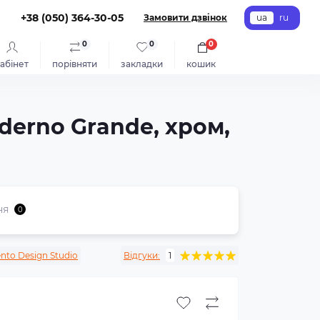
+38 (050) 364-30-05
Замовити дзвінок
ua
ru
0
0
0
абінет
порівняти
закладки
кошик
derno Grande, хром,
ня
0
ento Design Studio
Відгуки:
1