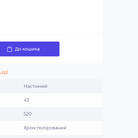
До кошика
 усі)
Настінний
43
520
Хром полірований