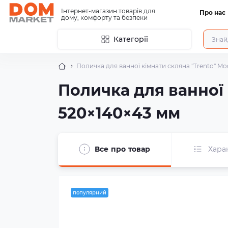
Інтернет-магазин товарів для
Про нас
дому, комфорту та безпеки
Категорії
Поличка для ванної кімнати скляна "Trento" Mo
Поличка для ванної 
520×140×43 мм
Все про товар
Хара
популярний