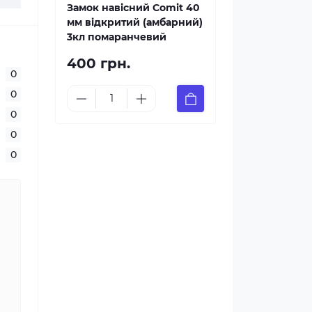
Замок навісний Comit 40
мм відкритий (амбарний)
3кл помаранчевий
400 грн.
0
0
0
0
0