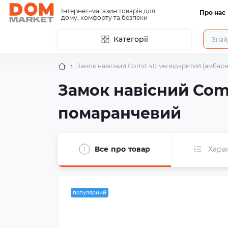
Інтернет-магазин товарів для
Про нас
дому, комфорту та безпеки
Категорії
Замок навісний Comit 40 мм відкритий (амбар
Замок навісний Com
помаранчевий
Все про товар
Хара
популярний