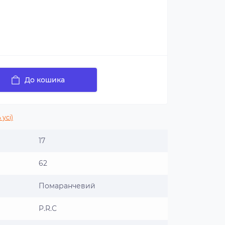
До кошика
 усі)
17
62
Помаранчевий
P.R.C