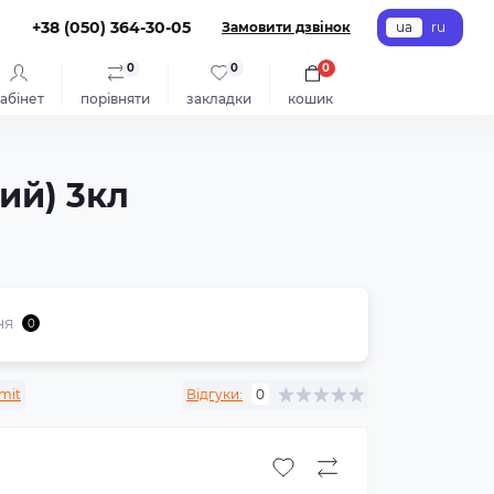
+38 (050) 364-30-05
Замовити дзвінок
ua
ru
0
0
0
абінет
порівняти
закладки
кошик
ий) 3кл
ня
0
mit
Відгуки:
0