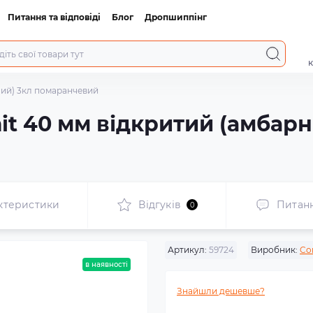
Питання та відповіді
Блог
Дропшиппінг
к
ний) 3кл помаранчевий
it 40 мм відкритий (амбарн
ктеристики
Відгуків
Питан
0
Артикул:
59724
Виробник:
Co
в наявності
Знайшли дешевше?