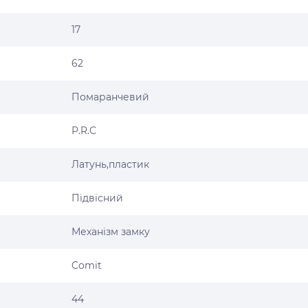
17
62
Помаранчевий
P.R.C
Латунь,пластик
Підвісний
Механізм замку
Comit
44